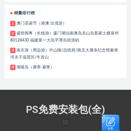
销量排行榜
澳门圣诞节（港澳 出境游）
1
盛世闽粤（长线游）厦门潮汕南澳岛东山岛客家土楼泉州
2
80128430 福建第一大岛平潭岛鼓浪屿
南京游（周边游）中山陵/总统府/南京大屠杀纪念馆秦准
3
河夫子庙景区/牛首山
海陵岛（康养 避寒）
4
PS免费安装包(全)