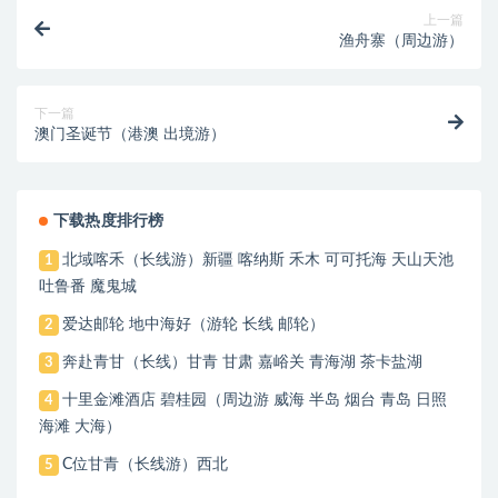
上一篇
渔舟寨（周边游）
下一篇
澳门圣诞节（港澳 出境游）
下载热度排行榜
北域喀禾（长线游）新疆 喀纳斯 禾木 可可托海 天山天池
1
吐鲁番 魔鬼城
爱达邮轮 地中海好（游轮 长线 邮轮）
2
奔赴青甘（长线）甘青 甘肃 嘉峪关 青海湖 茶卡盐湖
3
十里金滩酒店 碧桂园（周边游 威海 半岛 烟台 青岛 日照
4
海滩 大海）
C位甘青（长线游）西北
5