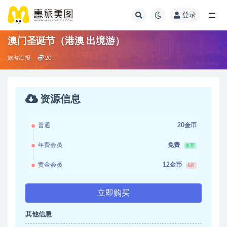
登录
澳门圣诞节（港澳 出境游）
旅游海报
20
资源信息
普通
20金币
年费会员
免费
推荐
黄金会员
12金币
6折
立即购买
其他信息