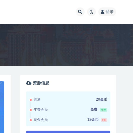
登录
资源信息
普通
20金币
年费会员
免费
推荐
黄金会员
12金币
6折