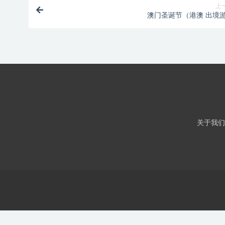
上
澳门圣诞节（港澳 出境
关于我们