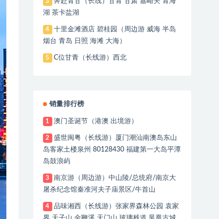
奔赴青甘（长线）甘青 甘肃 嘉峪关 青海
3
湖 茶卡盐湖
十里金滩酒店 碧桂园（周边游 威海 半岛
4
烟台 青岛 日照 海滩 大海）
C位甘青（长线游）西北
5
销量排行榜
澳门圣诞节（港澳 出境游）
1
盛世闽粤（长线游）厦门潮汕南澳岛东山
2
岛客家土楼泉州 80128430 福建第一大岛平潭
岛鼓浪屿
南京游（周边游）中山陵/总统府/南京大
3
屠杀纪念馆秦准河夫子庙景区/牛首山
品味湘西（长线游）张家界森林公园 袁家
4
界 天子山 金鞭溪 天门山 玻璃栈道 凤凰古城