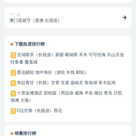
下一篇
澳门圣诞节（港澳 出境游）
下载热度排行榜
北域喀禾（长线游）新疆 喀纳斯 禾木 可可托海 天山天池
1
吐鲁番 魔鬼城
爱达邮轮 地中海好（游轮 长线 邮轮）
2
奔赴青甘（长线）甘青 甘肃 嘉峪关 青海湖 茶卡盐湖
3
十里金滩酒店 碧桂园（周边游 威海 半岛 烟台 青岛 日照
4
海滩 大海）
C位甘青（长线游）西北
5
销量排行榜