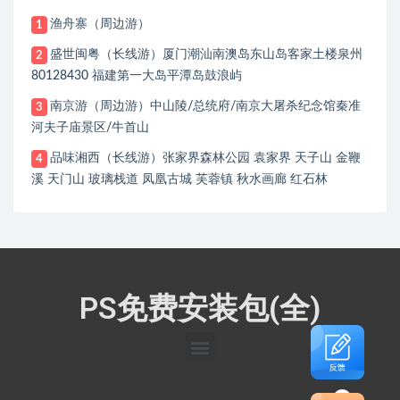
渔舟寨（周边游）
1
盛世闽粤（长线游）厦门潮汕南澳岛东山岛客家土楼泉州
2
80128430 福建第一大岛平潭岛鼓浪屿
南京游（周边游）中山陵/总统府/南京大屠杀纪念馆秦准
3
河夫子庙景区/牛首山
品味湘西（长线游）张家界森林公园 袁家界 天子山 金鞭
4
溪 天门山 玻璃栈道 凤凰古城 芙蓉镇 秋水画廊 红石林
PS免费安装包(全)