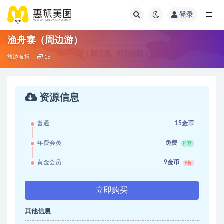
登录
渔舟寨（周边游）
旅游海报
15
资源信息
普通
15金币
年费会员
免费
推荐
黄金会员
9金币
6折
立即购买
其他信息