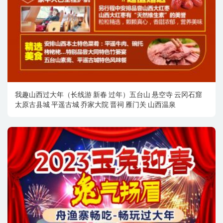
我趣山西过大年（长线游 新春 过年）五台山 悬空寺 云冈石窟
太原古县城 平遥古城 乔家大院 晋祠 雁门关 山西温泉