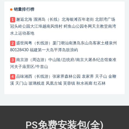
销量排行榜
邂逅北海 涠洲岛（长线）北海银滩百年老街 北部湾广场
1
冠头岭公园大江埠越南风情村 鳄鱼山公园冬网天主教堂南湾
水上运动基地
盛世闽粤（长线游）厦门潮汕南澳岛东山岛客家土楼泉州
2
80128430 福建第一大岛平潭岛鼓浪屿
南京游（周边游）中山陵/总统府/南京大屠杀纪念馆秦准
3
河夫子庙景区/牛首山
品味湘西（长线游）张家界森林公园 袁家界 天子山 金鞭
4
溪 天门山 玻璃栈道 凤凰古城 芙蓉镇 秋水画廊 红石林
PS免费安装包(全)