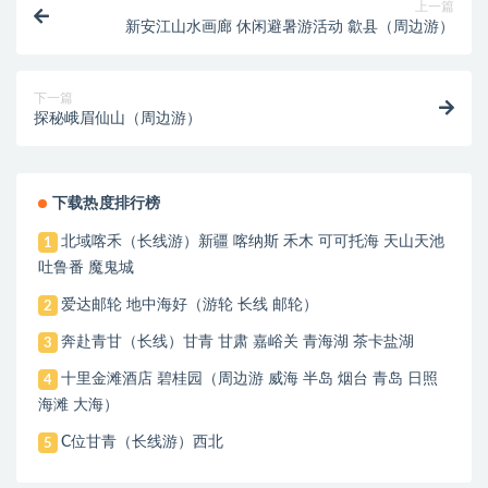
上一篇
新安江山水画廊 休闲避暑游活动 歙县（周边游）
下一篇
探秘峨眉仙山（周边游）
下载热度排行榜
北域喀禾（长线游）新疆 喀纳斯 禾木 可可托海 天山天池
1
吐鲁番 魔鬼城
爱达邮轮 地中海好（游轮 长线 邮轮）
2
奔赴青甘（长线）甘青 甘肃 嘉峪关 青海湖 茶卡盐湖
3
十里金滩酒店 碧桂园（周边游 威海 半岛 烟台 青岛 日照
4
海滩 大海）
C位甘青（长线游）西北
5