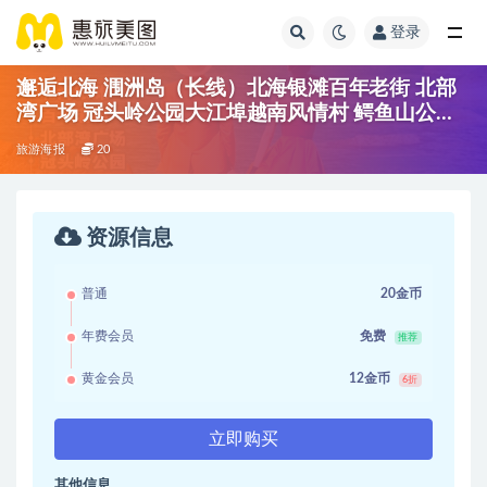
登录
邂逅北海 涠洲岛（长线）北海银滩百年老街 北部
湾广场 冠头岭公园大江埠越南风情村 鳄鱼山公园
冬网天主教堂南湾水上运动基地
旅游海报
20
资源信息
普通
20金币
年费会员
免费
推荐
黄金会员
12金币
6折
立即购买
其他信息