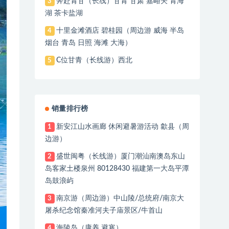
奔赴青甘（长线）甘青 甘肃 嘉峪关 青海
3
湖 茶卡盐湖
十里金滩酒店 碧桂园（周边游 威海 半岛
4
烟台 青岛 日照 海滩 大海）
C位甘青（长线游）西北
5
销量排行榜
新安江山水画廊 休闲避暑游活动 歙县（周
1
边游）
盛世闽粤（长线游）厦门潮汕南澳岛东山
2
岛客家土楼泉州 80128430 福建第一大岛平潭
岛鼓浪屿
南京游（周边游）中山陵/总统府/南京大
3
屠杀纪念馆秦准河夫子庙景区/牛首山
海陵岛（康养 避寒）
4