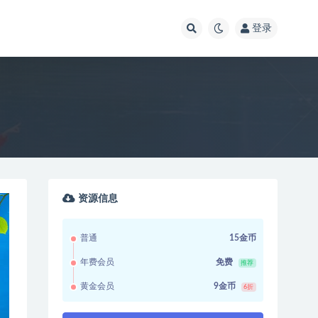
登录
资源信息
普通
15金币
年费会员
免费
推荐
黄金会员
9金币
6折