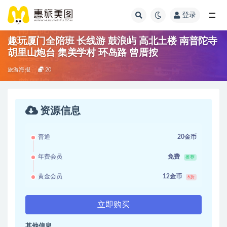
登录
趣玩厦门全陪班 长线游 鼓浪屿 高北土楼 南普陀寺
胡里山炮台 集美学村 环岛路 曾厝按
旅游海报
20
资源信息
普通
20金币
年费会员
免费
推荐
黄金会员
12金币
6折
立即购买
其他信息