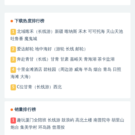
美拍/热海公园国荡墓园/滇缅抗战博物馆 花海
下载热度排行榜
北域喀禾（长线游）新疆 喀纳斯 禾木 可可托海 天山天池
1
吐鲁番 魔鬼城
爱达邮轮 地中海好（游轮 长线 邮轮）
2
奔赴青甘（长线）甘青 甘肃 嘉峪关 青海湖 茶卡盐湖
3
十里金滩酒店 碧桂园（周边游 威海 半岛 烟台 青岛 日照
4
海滩 大海）
C位甘青（长线游）西北
5
销量排行榜
趣玩厦门全陪班 长线游 鼓浪屿 高北土楼 南普陀寺 胡里山
1
炮台 集美学村 环岛路 曾厝按