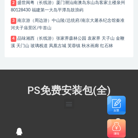
盛世闽粤（长线游）厦门潮汕南澳岛东山岛客家土楼泉州
2
80128430 福建第一大岛平潭岛鼓浪屿
南京游（周边游）中山陵/总统府/南京大屠杀纪念馆秦准
3
河夫子庙景区/牛首山
品味湘西（长线游）张家界森林公园 袁家界 天子山 金鞭
4
溪 天门山 玻璃栈道 凤凰古城 芙蓉镇 秋水画廊 红石林
PS免费安装包(全)