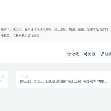
。任何个人或组织，在未征得本站同意时，禁止复制、盗用、采集、发布本站内容到
合法权益，可联系我们进行处理。
收藏
海报
链
一篇
下一篇
村水
趣玩厦门全陪班 长线游 鼓浪屿 高北土楼 南普陀寺 胡里山
古街
炮台 集美学村 环岛路 曾厝按