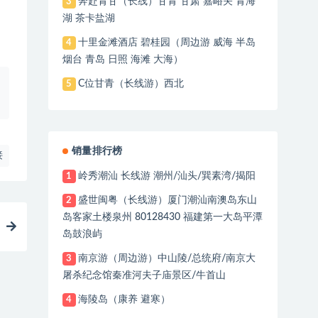
奔赴青甘（长线）甘青 甘肃 嘉峪关 青海
3
湖 茶卡盐湖
十里金滩酒店 碧桂园（周边游 威海 半岛
4
烟台 青岛 日照 海滩 大海）
C位甘青（长线游）西北
5
销量排行榜
接
岭秀潮汕 长线游 潮州/汕头/巽素湾/揭阳
1
盛世闽粤（长线游）厦门潮汕南澳岛东山
2
岛客家土楼泉州 80128430 福建第一大岛平潭
岛鼓浪屿
南京游（周边游）中山陵/总统府/南京大
3
屠杀纪念馆秦准河夫子庙景区/牛首山
海陵岛（康养 避寒）
4