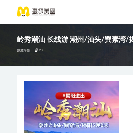
岭秀潮汕 长线游 潮州/汕头/巽素湾/
旅游海报
20