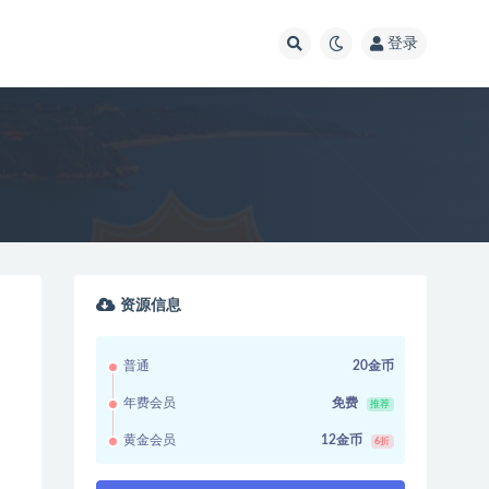
登录
资源信息
普通
20金币
年费会员
免费
推荐
黄金会员
12金币
6折