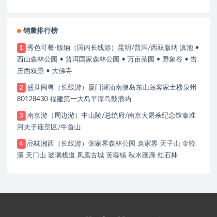
销量排行榜
秀色可餐-版纳（国内长线游）昆明/普洱/西双版纳 滇池 •
1
西山森林公园 • 普洱国家森林公园 • 万亩茶园 • 野象谷 • 告
庄西双景 • 大佛寺
盛世闽粤（长线游）厦门潮汕南澳岛东山岛客家土楼泉州
2
80128430 福建第一大岛平潭岛鼓浪屿
南京游（周边游）中山陵/总统府/南京大屠杀纪念馆秦准
3
河夫子庙景区/牛首山
品味湘西（长线游）张家界森林公园 袁家界 天子山 金鞭
4
溪 天门山 玻璃栈道 凤凰古城 芙蓉镇 秋水画廊 红石林