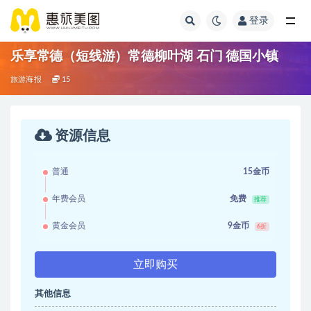
登录
乐享常德（短线游）常德柳叶湖 石门 德国小镇
旅游海报
15
资源信息
普通
15金币
年费会员
免费
推荐
黄金会员
9金币
6折
立即购买
其他信息