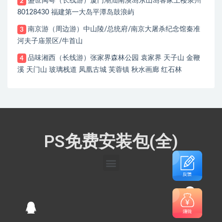
盛世闽粤（长线游）厦门潮汕南澳岛东山岛客家土楼泉州
2
80128430 福建第一大岛平潭岛鼓浪屿
南京游（周边游）中山陵/总统府/南京大屠杀纪念馆秦准
3
河夫子庙景区/牛首山
品味湘西（长线游）张家界森林公园 袁家界 天子山 金鞭
4
溪 天门山 玻璃栈道 凤凰古城 芙蓉镇 秋水画廊 红石林
PS免费安装包(全)