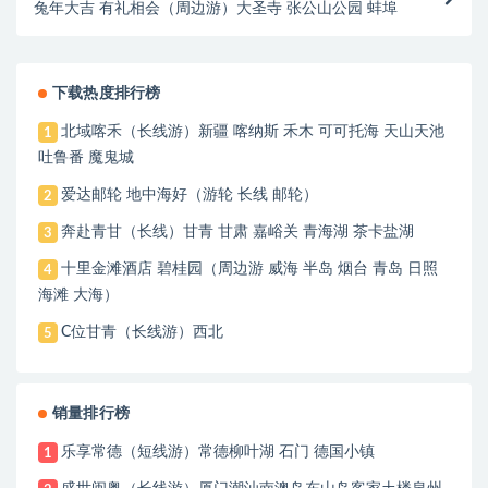
兔年大吉 有礼相会（周边游）大圣寺 张公山公园 蚌埠
下载热度排行榜
北域喀禾（长线游）新疆 喀纳斯 禾木 可可托海 天山天池
1
吐鲁番 魔鬼城
爱达邮轮 地中海好（游轮 长线 邮轮）
2
奔赴青甘（长线）甘青 甘肃 嘉峪关 青海湖 茶卡盐湖
3
十里金滩酒店 碧桂园（周边游 威海 半岛 烟台 青岛 日照
4
海滩 大海）
C位甘青（长线游）西北
5
销量排行榜
乐享常德（短线游）常德柳叶湖 石门 德国小镇
1