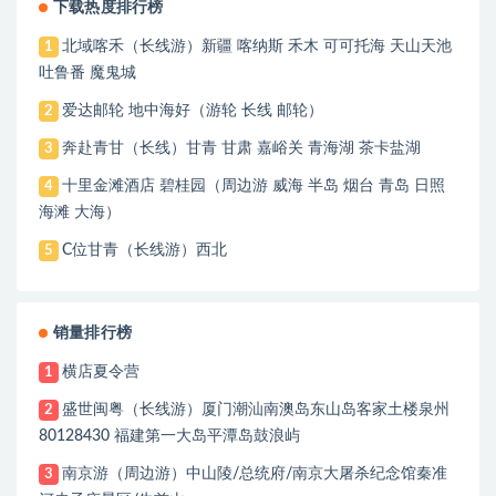
下载热度排行榜
北域喀禾（长线游）新疆 喀纳斯 禾木 可可托海 天山天池
1
吐鲁番 魔鬼城
爱达邮轮 地中海好（游轮 长线 邮轮）
2
奔赴青甘（长线）甘青 甘肃 嘉峪关 青海湖 茶卡盐湖
3
十里金滩酒店 碧桂园（周边游 威海 半岛 烟台 青岛 日照
4
海滩 大海）
C位甘青（长线游）西北
5
销量排行榜
横店夏令营
1
盛世闽粤（长线游）厦门潮汕南澳岛东山岛客家土楼泉州
2
80128430 福建第一大岛平潭岛鼓浪屿
南京游（周边游）中山陵/总统府/南京大屠杀纪念馆秦准
3