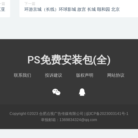
一篇
下一篇
三亚
环游京城（长线）环球影城 故宫 长城 颐和园 北京
PS免费安装包(全)
联系我们
投诉建议
版权声明
网站协议
Copyright ©2023 合肥点视广告传媒有限公司 |
皖ICP备2023003141号-1
举报邮箱：1369834324@qq.com