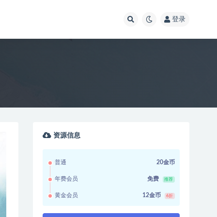
登录
资源信息
普通
20金币
年费会员
免费
推荐
黄金会员
12金币
6折