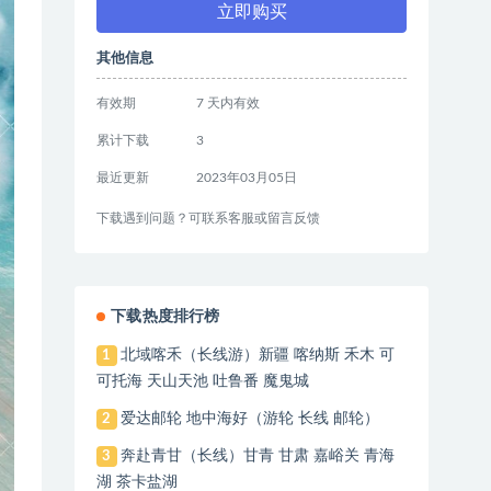
立即购买
其他信息
有效期
7 天内有效
累计下载
3
最近更新
2023年03月05日
下载遇到问题？可联系客服或留言反馈
下载热度排行榜
北域喀禾（长线游）新疆 喀纳斯 禾木 可
1
可托海 天山天池 吐鲁番 魔鬼城
爱达邮轮 地中海好（游轮 长线 邮轮）
2
奔赴青甘（长线）甘青 甘肃 嘉峪关 青海
3
湖 茶卡盐湖