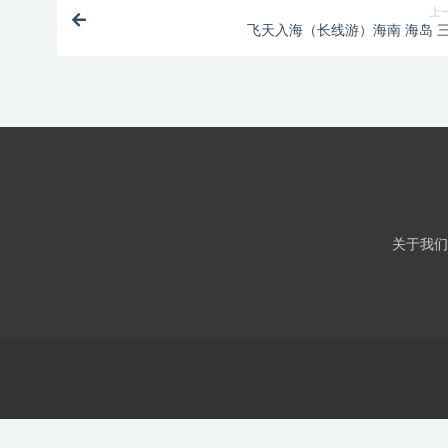
上
飞天入海（长线游）海南 海岛 
关于我们