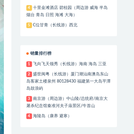
十里金滩酒店 碧桂园（周边游 威海 半岛
4
烟台 青岛 日照 海滩 大海）
C位甘青（长线游）西北
5
销量排行榜
飞向飞天领秀（长线游）海南 海岛 三亚
1
盛世闽粤（长线游）厦门潮汕南澳岛东山
2
岛客家土楼泉州 80128430 福建第一大岛平潭
岛鼓浪屿
南京游（周边游）中山陵/总统府/南京大
3
屠杀纪念馆秦准河夫子庙景区/牛首山
海陵岛（康养 避寒）
4