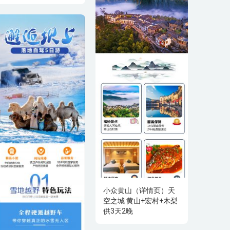
小众黄山（详情页）天
空之城 黄山+宏村+木梨
供3天2晚