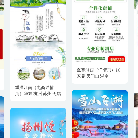
至尊湘西（详情页）张
家界 天门山 湖南
重温江南（电商详情
页）华东 杭州 苏州 无锡