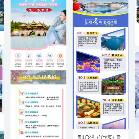
雪山飞湖（详情页）雪