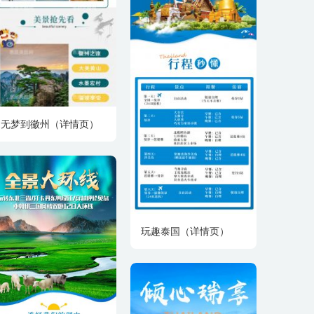
无梦到徽州（详情页）
玩趣泰国（详情页）