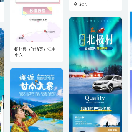
乡 东北
扬州慢（详情页）江南
华东