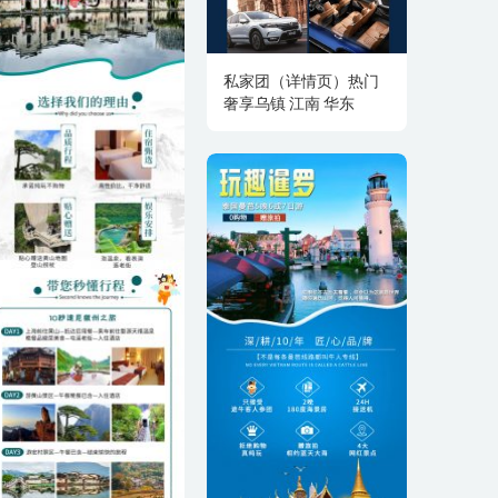
私家团（详情页）热门
奢享乌镇 江南 华东