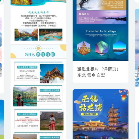
邂逅北极村（详情页）
东北 雪乡 自驾