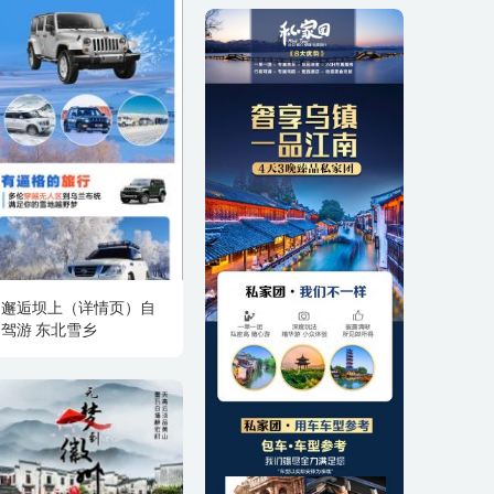
邂逅坝上（详情页）自
驾游 东北雪乡