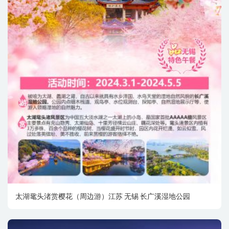
太湖鼋头渚赏樱花（周边游）江苏 无锡 长广溪湿地公园