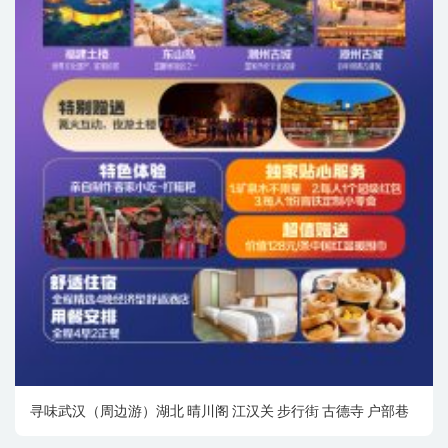
寻味武汉（周边游）湖北 晴川阁 江汉关 步行街 古德寺 户部巷