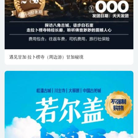
遇见甘加 拉卜楞寺（周边游）甘加秘境