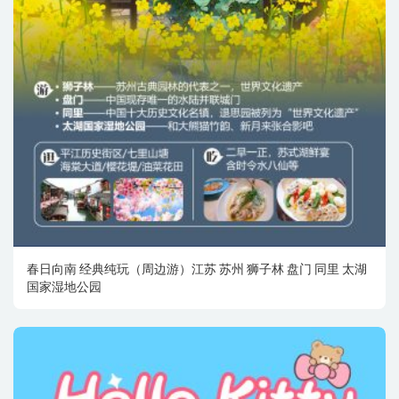
春日向南 经典纯玩（周边游）江苏 苏州 狮子林 盘门 同里 太湖
国家湿地公园