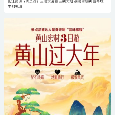
长江传说（周边游）三峡大瀑布 三峡大坝 巫峡瞿塘峡 白帝城
丰都鬼城