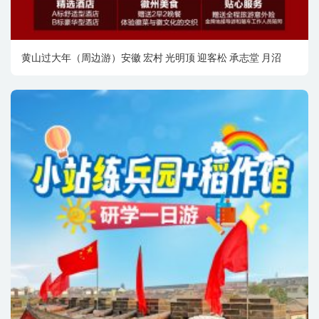
黄山过大年（周边游）安徽 宏村 光明顶 迎客松 承志堂 月沼