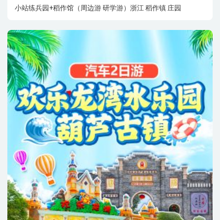
小站练兵园+稻作馆（周边游 研学游）浙江 稻作镇 庄园