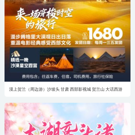
漠上贺兰（周边游）沙坡头 甘肃 西部影视城 贺兰山 大话西游