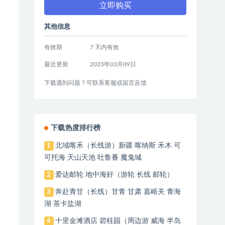
立即购买
其他信息
有效期
7 天内有效
最近更新
2023年03月09日
下载遇到问题？可联系客服或留言反馈
下载热度排行榜
北域喀禾（长线游）新疆 喀纳斯 禾木 可
1
可托海 天山天池 吐鲁番 魔鬼城
爱达邮轮 地中海好（游轮 长线 邮轮）
2
奔赴青甘（长线）甘青 甘肃 嘉峪关 青海
3
湖 茶卡盐湖
十里金滩酒店 碧桂园（周边游 威海 半岛
4