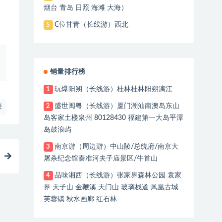
烟台 青岛 日照 海滩 大海）
C位甘青（长线游）西北
5
销量排行榜
玩爆阳朔（长线游）桂林桂林阳朔漓江
1
盛世闽粤（长线游）厦门潮汕南澳岛东山
2
接
岛客家土楼泉州 80128430 福建第一大岛平潭
岛鼓浪屿
南京游（周边游）中山陵/总统府/南京大
3
屠杀纪念馆秦准河夫子庙景区/牛首山
品味湘西（长线游）张家界森林公园 袁家
4
界 天子山 金鞭溪 天门山 玻璃栈道 凤凰古城
芙蓉镇 秋水画廊 红石林