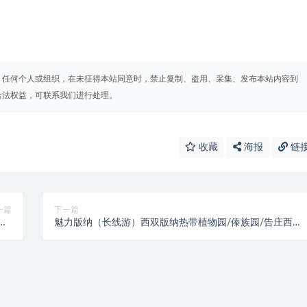
。任何个人或组织，在未征得本站同意时，禁止复制、盗用、采集、发布本站内容到
合法权益，可联系我们进行处理。
收藏
海报
链
一篇
下一篇
园/
魅力版纳（长线游）西双版纳热带植物园/傣族园/告庄西双
竹接
景/傣家泼水狂欢/大金塔星光夜市/野象谷/哈尼文化园-南
糯山/曼听公园/热带花卉园 云南