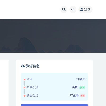
登录
资源信息
普通
20金币
年费会员
免费
推荐
黄金会员
12金币
6折