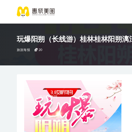
玩爆阳朔（长线游）桂林桂林阳朔漓
旅游海报
20