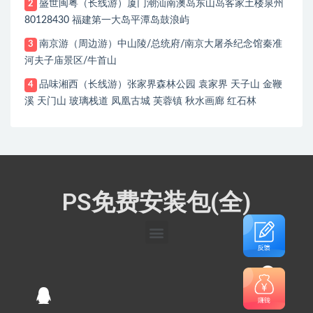
盛世闽粤（长线游）厦门潮汕南澳岛东山岛客家土楼泉州
2
80128430 福建第一大岛平潭岛鼓浪屿
南京游（周边游）中山陵/总统府/南京大屠杀纪念馆秦准
3
河夫子庙景区/牛首山
品味湘西（长线游）张家界森林公园 袁家界 天子山 金鞭
4
溪 天门山 玻璃栈道 凤凰古城 芙蓉镇 秋水画廊 红石林
PS免费安装包(全)