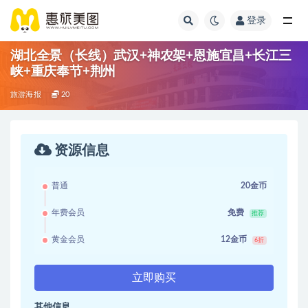
登录
湖北全景（长线）武汉+神农架+恩施宜昌+长江三
峡+重庆奉节+荆州
旅游海报
20
资源信息
普通
20金币
年费会员
免费
推荐
黄金会员
12金币
6折
立即购买
其他信息