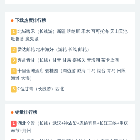
下载热度排行榜
北域喀禾（长线游）新疆 喀纳斯 禾木 可可托海 天山天池
1
吐鲁番 魔鬼城
爱达邮轮 地中海好（游轮 长线 邮轮）
2
奔赴青甘（长线）甘青 甘肃 嘉峪关 青海湖 茶卡盐湖
3
十里金滩酒店 碧桂园（周边游 威海 半岛 烟台 青岛 日照
4
海滩 大海）
C位甘青（长线游）西北
5
销量排行榜
湖北全景（长线）武汉+神农架+恩施宜昌+长江三峡+重庆
1
奉节+荆州