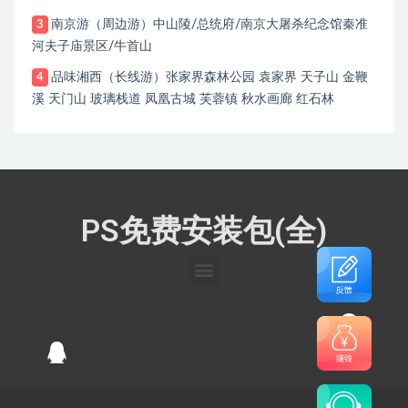
南京游（周边游）中山陵/总统府/南京大屠杀纪念馆秦准
3
河夫子庙景区/牛首山
品味湘西（长线游）张家界森林公园 袁家界 天子山 金鞭
4
溪 天门山 玻璃栈道 凤凰古城 芙蓉镇 秋水画廊 红石林
PS免费安装包(全)