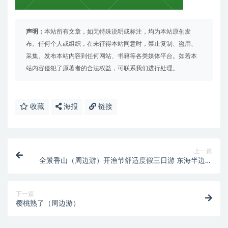
声明：
本站所有文章，如无特殊说明或标注，均为本站原创发
布。任何个人或组织，在未征得本站同意时，禁止复制、盗用、
采集、发布本站内容到任何网站、书籍等各类媒体平台。如若本
站内容侵犯了原著者的合法权益，可联系我们进行处理。
收藏
海报
链接
上一篇
全景香山（周边游）开渔节舒适度假三日游 东海半边山
·麒麟沙滩·五彩渔镇 #茅洋玻璃栈道·石浦渔港码头·东门
岛·中国水产城
下一篇
樱桃熟了（周边游）