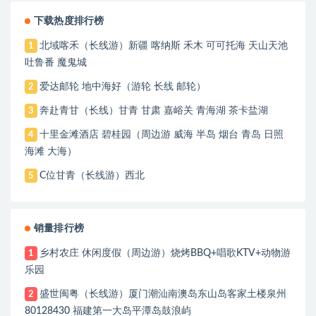
下载热度排行榜
北域喀禾（长线游）新疆 喀纳斯 禾木 可可托海 天山天池
1
吐鲁番 魔鬼城
爱达邮轮 地中海好（游轮 长线 邮轮）
2
奔赴青甘（长线）甘青 甘肃 嘉峪关 青海湖 茶卡盐湖
3
十里金滩酒店 碧桂园（周边游 威海 半岛 烟台 青岛 日照
4
海滩 大海）
C位甘青（长线游）西北
5
销量排行榜
乡村农庄 休闲度假（周边游）烧烤BBQ+唱歌KTV+动物游
1
乐园
盛世闽粤（长线游）厦门潮汕南澳岛东山岛客家土楼泉州
2
80128430 福建第一大岛平潭岛鼓浪屿