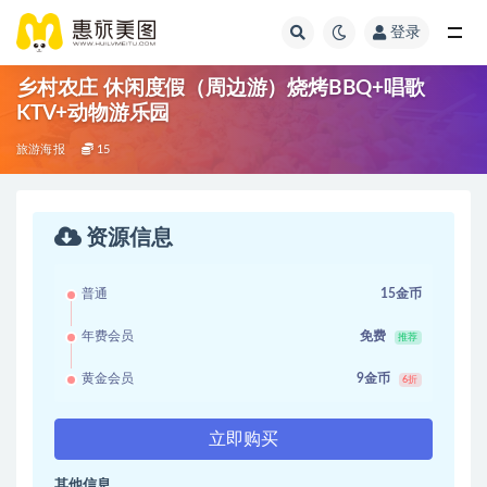
登录
乡村农庄 休闲度假（周边游）烧烤BBQ+唱歌
KTV+动物游乐园
旅游海报
15
资源信息
普通
15金币
年费会员
免费
推荐
黄金会员
9金币
6折
立即购买
其他信息