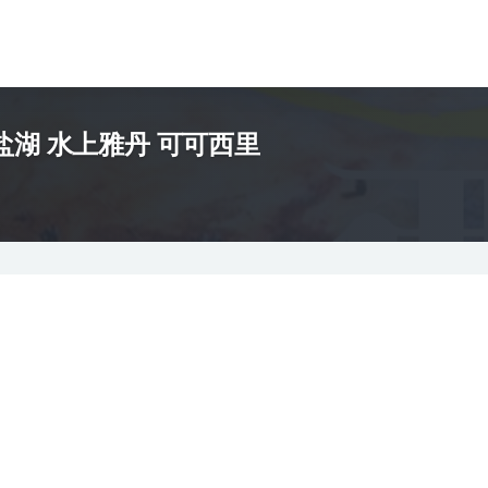
探秘海西 长线游 塔尔寺 青海湖 茶卡盐湖 水上雅丹 可可西里