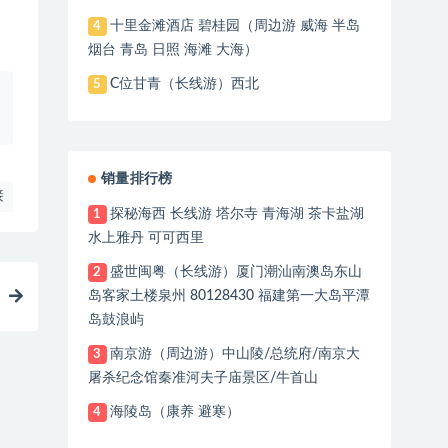
十里金滩酒店 碧桂园（周边游 威海 半岛
4
烟台 青岛 日照 海滩 大海）
C位甘青（长线游）西北
5
销量排行榜
接
探秘海西 长线游 塔尔寺 青海湖 茶卡盐湖
1
水上雅丹 可可西里
盛世闽粤（长线游）厦门潮汕南澳岛东山
2
岛客家土楼泉州 80128430 福建第一大岛平潭
岛鼓浪屿
南京游（周边游）中山陵/总统府/南京大
3
屠杀纪念馆秦准河夫子庙景区/牛首山
海陵岛（康养 避寒）
4