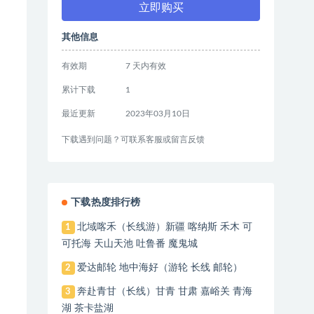
立即购买
其他信息
有效期
7 天内有效
累计下载
1
最近更新
2023年03月10日
下载遇到问题？可联系客服或留言反馈
下载热度排行榜
北域喀禾（长线游）新疆 喀纳斯 禾木 可
1
可托海 天山天池 吐鲁番 魔鬼城
爱达邮轮 地中海好（游轮 长线 邮轮）
2
奔赴青甘（长线）甘青 甘肃 嘉峪关 青海
3
湖 茶卡盐湖