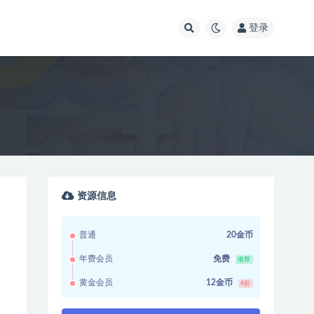
登录
资源信息
普通
20金币
年费会员
免费
推荐
黄金会员
12金币
6折