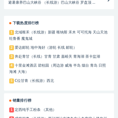
避暑康养巴山大峡谷 （长线游）巴山大峡谷 罗盘顶 桃
溪谷
下载热度排行榜
北域喀禾（长线游）新疆 喀纳斯 禾木 可可托海 天山天池
1
吐鲁番 魔鬼城
爱达邮轮 地中海好（游轮 长线 邮轮）
2
奔赴青甘（长线）甘青 甘肃 嘉峪关 青海湖 茶卡盐湖
3
十里金滩酒店 碧桂园（周边游 威海 半岛 烟台 青岛 日照
4
海滩 大海）
C位甘青（长线游）西北
5
销量排行榜
定西纯手工粉条 （其他）
1