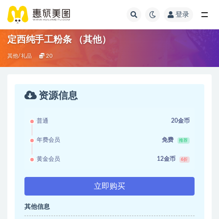
登录
定西纯手工粉条 （其他）
其他/礼品
20
资源信息
普通
20金币
年费会员
免费
推荐
黄金会员
12金币
6折
立即购买
其他信息