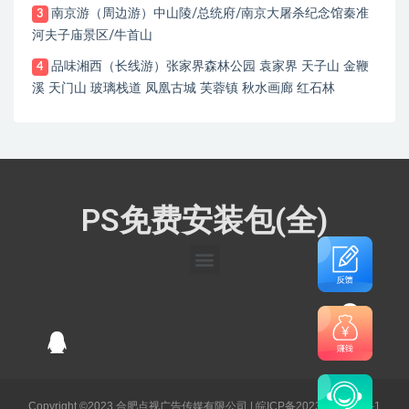
南京游（周边游）中山陵/总统府/南京大屠杀纪念馆秦准
3
河夫子庙景区/牛首山
品味湘西（长线游）张家界森林公园 袁家界 天子山 金鞭
4
溪 天门山 玻璃栈道 凤凰古城 芙蓉镇 秋水画廊 红石林
PS免费安装包(全)
Copyright ©2023 合肥点视广告传媒有限公司 |
皖ICP备2023003141号-1