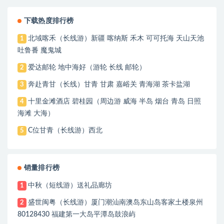
下载热度排行榜
北域喀禾（长线游）新疆 喀纳斯 禾木 可可托海 天山天池
1
吐鲁番 魔鬼城
爱达邮轮 地中海好（游轮 长线 邮轮）
2
奔赴青甘（长线）甘青 甘肃 嘉峪关 青海湖 茶卡盐湖
3
十里金滩酒店 碧桂园（周边游 威海 半岛 烟台 青岛 日照
4
海滩 大海）
C位甘青（长线游）西北
5
销量排行榜
中秋（短线游）送礼品廊坊
1
盛世闽粤（长线游）厦门潮汕南澳岛东山岛客家土楼泉州
2
80128430 福建第一大岛平潭岛鼓浪屿