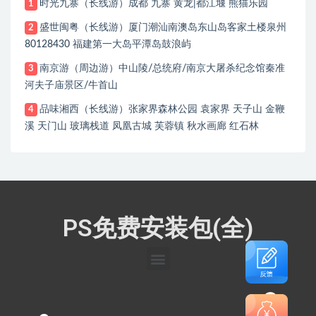
时光九寨（长线游）成都 九寨 黄龙|都江堰 熊猫乐园
1
盛世闽粤（长线游）厦门潮汕南澳岛东山岛客家土楼泉州
2
80128430 福建第一大岛平潭岛鼓浪屿
南京游（周边游）中山陵/总统府/南京大屠杀纪念馆秦准
3
河夫子庙景区/牛首山
品味湘西（长线游）张家界森林公园 袁家界 天子山 金鞭
4
溪 天门山 玻璃栈道 凤凰古城 芙蓉镇 秋水画廊 红石林
PS免费安装包(全)