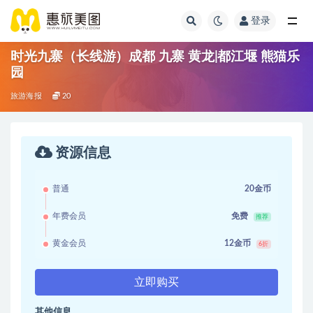
登录
时光九寨（长线游）成都 九寨 黄龙|都江堰 熊猫乐
园
旅游海报
20
资源信息
普通
20金币
年费会员
免费
推荐
黄金会员
12金币
6折
立即购买
其他信息