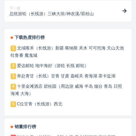
下一篇
总统游轮（长线游）三峡大坝/神农溪/双桂山
下载热度排行榜
北域喀禾（长线游）新疆 喀纳斯 禾木 可可托海 天山天池
1
吐鲁番 魔鬼城
爱达邮轮 地中海好（游轮 长线 邮轮）
2
奔赴青甘（长线）甘青 甘肃 嘉峪关 青海湖 茶卡盐湖
3
十里金滩酒店 碧桂园（周边游 威海 半岛 烟台 青岛 日照
4
海滩 大海）
C位甘青（长线游）西北
5
销量排行榜