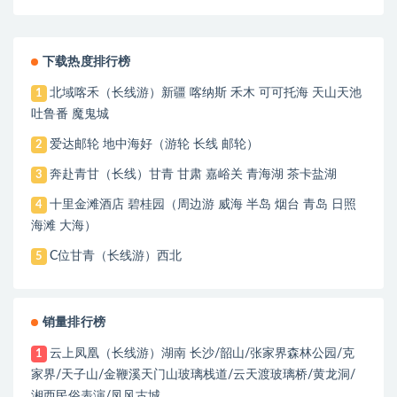
水城怪树林弱水胡杨林-莫高脸英雄拍摄地胡杨林=金塔
胡杨林=世界文化艺术宝库沙漠奇观鸣沙山月牙泉品质8
日游
下载热度排行榜
北域喀禾（长线游）新疆 喀纳斯 禾木 可可托海 天山天池
1
吐鲁番 魔鬼城
爱达邮轮 地中海好（游轮 长线 邮轮）
2
奔赴青甘（长线）甘青 甘肃 嘉峪关 青海湖 茶卡盐湖
3
十里金滩酒店 碧桂园（周边游 威海 半岛 烟台 青岛 日照
4
海滩 大海）
C位甘青（长线游）西北
5
销量排行榜
云上凤凰（长线游）湖南 长沙/韶山/张家界森林公园/克
1
家界/天子山/金鞭溪天门山玻璃栈道/云天渡玻璃桥/黄龙洞/
湘西民俗表演/凤风古城