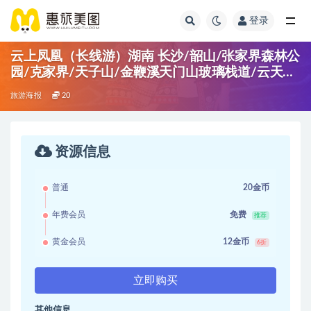
登录
云上凤凰（长线游）湖南 长沙/韶山/张家界森林公
园/克家界/天子山/金鞭溪天门山玻璃栈道/云天渡
玻璃桥/黄龙洞/湘西民俗表演/凤风古城
旅游海报
20
资源信息
普通
20金币
年费会员
免费
推荐
黄金会员
12金币
6折
立即购买
其他信息