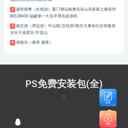
盛世闽粤（长线游）厦门潮汕南澳岛东山岛客家土楼泉州
2
80128430 福建第一大岛平潭岛鼓浪屿
南京游（周边游）中山陵/总统府/南京大屠杀纪念馆秦准
3
河夫子庙景区/牛首山
海陵岛（康养 避寒）
4
PS免费安装包(全)