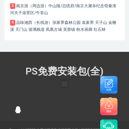
南京游（周边游）中山陵/总统府/南京大屠杀纪念馆秦准
3
河夫子庙景区/牛首山
品味湘西（长线游）张家界森林公园 袁家界 天子山 金鞭
4
溪 天门山 玻璃栈道 凤凰古城 芙蓉镇 秋水画廊 红石林
PS免费安装包(全)