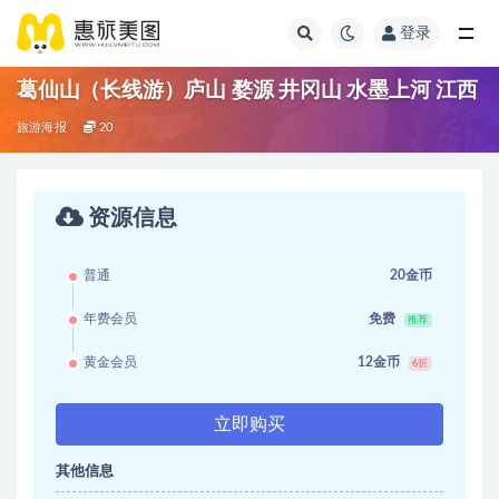
登录
葛仙山（长线游）庐山 婺源 井冈山 水墨上河 江西
旅游海报
20
资源信息
普通
20金币
年费会员
免费
推荐
黄金会员
12金币
6折
立即购买
其他信息