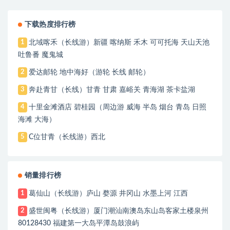
下载热度排行榜
北域喀禾（长线游）新疆 喀纳斯 禾木 可可托海 天山天池
1
吐鲁番 魔鬼城
爱达邮轮 地中海好（游轮 长线 邮轮）
2
奔赴青甘（长线）甘青 甘肃 嘉峪关 青海湖 茶卡盐湖
3
十里金滩酒店 碧桂园（周边游 威海 半岛 烟台 青岛 日照
4
海滩 大海）
C位甘青（长线游）西北
5
销量排行榜
葛仙山（长线游）庐山 婺源 井冈山 水墨上河 江西
1
盛世闽粤（长线游）厦门潮汕南澳岛东山岛客家土楼泉州
2
80128430 福建第一大岛平潭岛鼓浪屿