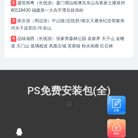
盛世闽粤（长线游）厦门潮汕南澳岛东山岛客家土楼泉州
2
80128430 福建第一大岛平潭岛鼓浪屿
南京游（周边游）中山陵/总统府/南京大屠杀纪念馆秦准
3
河夫子庙景区/牛首山
品味湘西（长线游）张家界森林公园 袁家界 天子山 金鞭
4
溪 天门山 玻璃栈道 凤凰古城 芙蓉镇 秋水画廊 红石林
PS免费安装包(全)