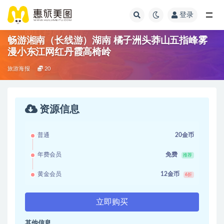
登录
畅游湘南（长线游）湖南 橘子洲头莽山五指峰雾
漫小东江网红丹霞高椅岭
旅游海报
20
资源信息
普通
20金币
年费会员
免费
推荐
黄金会员
12金币
6折
立即购买
其他信息