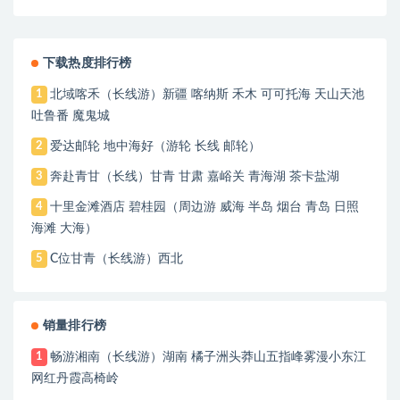
东江网红丹霞高椅岭
下载热度排行榜
北域喀禾（长线游）新疆 喀纳斯 禾木 可可托海 天山天池
1
吐鲁番 魔鬼城
爱达邮轮 地中海好（游轮 长线 邮轮）
2
奔赴青甘（长线）甘青 甘肃 嘉峪关 青海湖 茶卡盐湖
3
十里金滩酒店 碧桂园（周边游 威海 半岛 烟台 青岛 日照
4
海滩 大海）
C位甘青（长线游）西北
5
销量排行榜
畅游湘南（长线游）湖南 橘子洲头莽山五指峰雾漫小东江
1
网红丹霞高椅岭