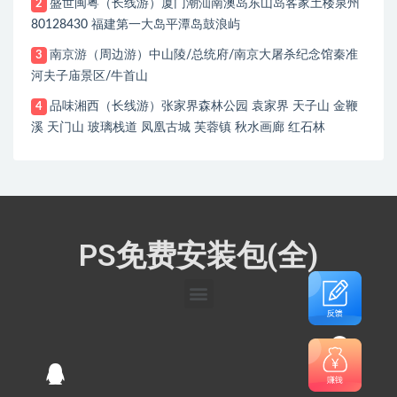
盛世闽粤（长线游）厦门潮汕南澳岛东山岛客家土楼泉州
2
80128430 福建第一大岛平潭岛鼓浪屿
南京游（周边游）中山陵/总统府/南京大屠杀纪念馆秦准
3
河夫子庙景区/牛首山
品味湘西（长线游）张家界森林公园 袁家界 天子山 金鞭
4
溪 天门山 玻璃栈道 凤凰古城 芙蓉镇 秋水画廊 红石林
PS免费安装包(全)