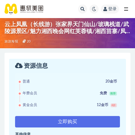
登录
云上凤凰（长线游）张家界天门仙山/玻璃栈道/武
陵源景区/魅力湘西晚会网红芙蓉镇/湘西苗寨/凤
凰古城
旅游海报
20
资源信息
普通
20金币
年费会员
免费
推荐
黄金会员
12金币
6折
立即购买
其他信息