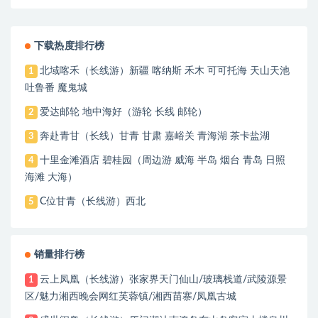
下载热度排行榜
北域喀禾（长线游）新疆 喀纳斯 禾木 可可托海 天山天池
1
吐鲁番 魔鬼城
爱达邮轮 地中海好（游轮 长线 邮轮）
2
奔赴青甘（长线）甘青 甘肃 嘉峪关 青海湖 茶卡盐湖
3
十里金滩酒店 碧桂园（周边游 威海 半岛 烟台 青岛 日照
4
海滩 大海）
C位甘青（长线游）西北
5
销量排行榜
云上凤凰（长线游）张家界天门仙山/玻璃栈道/武陵源景
1
区/魅力湘西晚会网红芙蓉镇/湘西苗寨/凤凰古城