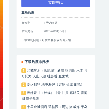
立即购买
其他信息
有效期
7 天内有效
最近更新
2023年03月06日
下载遇到问题？可联系客服或留言反馈
下载热度排行榜
北域喀禾（长线游）新疆 喀纳斯 禾木 可
1
可托海 天山天池 吐鲁番 魔鬼城
爱达邮轮 地中海好（游轮 长线 邮轮）
2
奔赴青甘（长线）甘青 甘肃 嘉峪关 青海
3
湖 茶卡盐湖
十里金滩酒店 碧桂园（周边游 威海 半岛
4