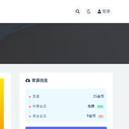
登录
资源信息
普通
15金币
年费会员
免费
推荐
黄金会员
9金币
6折