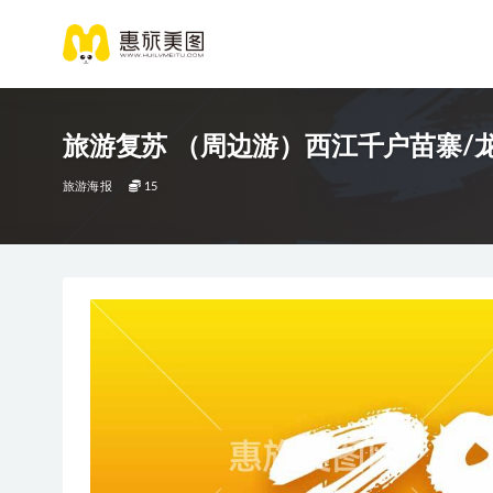
旅游复苏 （周边游）西江千户苗寨/
旅游海报
15