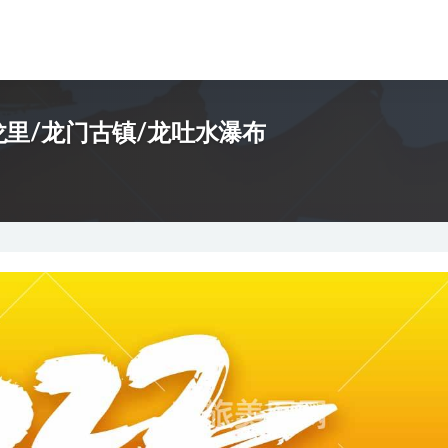
龙里/龙门古镇/龙吐水瀑布