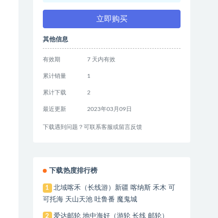
立即购买
其他信息
有效期
7 天内有效
累计销量
1
累计下载
2
最近更新
2023年03月09日
下载遇到问题？可联系客服或留言反馈
下载热度排行榜
北域喀禾（长线游）新疆 喀纳斯 禾木 可
1
可托海 天山天池 吐鲁番 魔鬼城
爱达邮轮 地中海好（游轮 长线 邮轮）
2