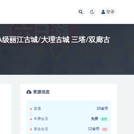
登录
A级丽江古城/大理古城 三塔/双廊古
资源信息
普通
20金币
年费会员
免费
推荐
黄金会员
12金币
6折