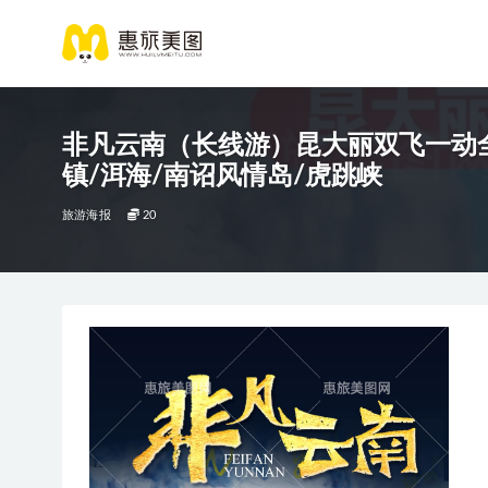
非凡云南（长线游）昆大丽双飞一动全景
镇/洱海/南诏风情岛/虎跳峡
旅游海报
20