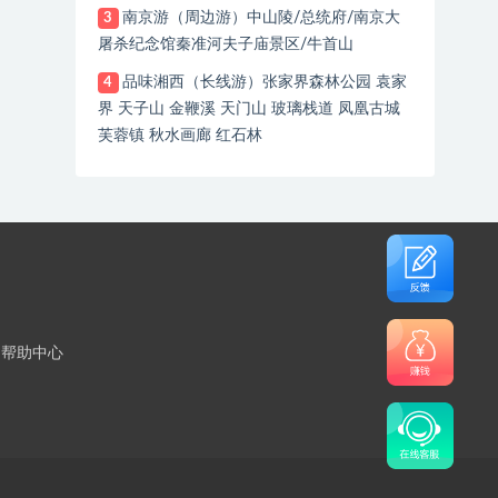
南京游（周边游）中山陵/总统府/南京大
3
屠杀纪念馆秦准河夫子庙景区/牛首山
品味湘西（长线游）张家界森林公园 袁家
4
界 天子山 金鞭溪 天门山 玻璃栈道 凤凰古城
芙蓉镇 秋水画廊 红石林
帮助中心