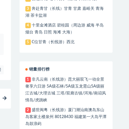
奔赴青甘（长线）甘青 甘肃 嘉峪关 青海
3
湖 茶卡盐湖
十里金滩酒店 碧桂园（周边游 威海 半岛
4
烟台 青岛 日照 海滩 大海）
C位甘青（长线游）西北
5
销量排行榜
接
非凡云南（长线游）昆大丽双飞一动全景
1
奢享六日游 5A级石林/5A级玉龙需山5A级丽
江古城/大理古城 三塔/双廊古镇/洱海/南诏风
情岛/虎跳峡
盛世闽粤（长线游）厦门潮汕南澳岛东山
2
岛客家土楼泉州 80128430 福建第一大岛平潭
岛鼓浪屿