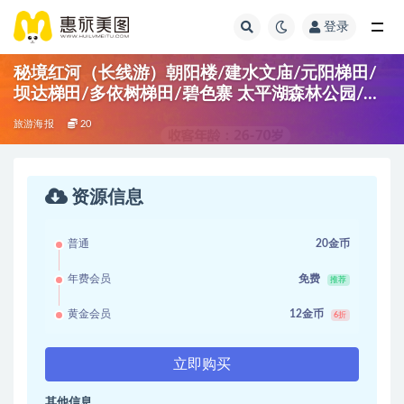
登录
秘境红河（长线游）朝阳楼/建水文庙/元阳梯田/
坝达梯田/多依树梯田/碧色寨 太平湖森林公园/杏
林大观园
旅游海报
20
资源信息
普通
20金币
年费会员
免费
推荐
黄金会员
12金币
6折
立即购买
其他信息