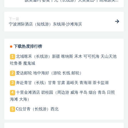
皖美邀约 婺黄千九（长线游）大美黄山·千岛湖源头新
安江游船·婺源上坦村九华大佛·潜口民宅·根宫佛国·南京
夫子庙双船
下一篇
宁波洲际酒店（短线游）东钱湖·沙滩海滨
下载热度排行榜
北域喀禾（长线游）新疆 喀纳斯 禾木 可可托海 天山天池
1
吐鲁番 魔鬼城
爱达邮轮 地中海好（游轮 长线 邮轮）
2
奔赴青甘（长线）甘青 甘肃 嘉峪关 青海湖 茶卡盐湖
3
十里金滩酒店 碧桂园（周边游 威海 半岛 烟台 青岛 日照
4
海滩 大海）
C位甘青（长线游）西北
5