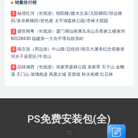
销量排行榜
秘境红河（长线游）朝阳楼/建水文庙/元阳梯田/坝达梯
1
田/多依树梯田/碧色寨 太平湖森林公园/杏林大观园
盛世闽粤（长线游）厦门潮汕南澳岛东山岛客家土楼泉州
2
80128430 福建第一大岛平潭岛鼓浪屿
南京游（周边游）中山陵/总统府/南京大屠杀纪念馆秦准
3
河夫子庙景区/牛首山
品味湘西（长线游）张家界森林公园 袁家界 天子山 金鞭
4
溪 天门山 玻璃栈道 凤凰古城 芙蓉镇 秋水画廊 红石林
PS免费安装包(全)