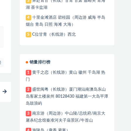
奔赴青甘（长线）甘青 甘肃 嘉峪关 青海
3
湖 茶卡盐湖
十里金滩酒店 碧桂园（周边游 威海 半岛
4
烟台 青岛 日照 海滩 大海）
C位甘青（长线游）西北
5
销量排行榜
接
黄千之恋（长线游）黄山 徽州 千岛湖 热
1
门
盛世闽粤（长线游）厦门潮汕南澳岛东山
2
岛客家土楼泉州 80128430 福建第一大岛平潭
岛鼓浪屿
南京游（周边游）中山陵/总统府/南京大
3
屠杀纪念馆秦准河夫子庙景区/牛首山
海陵岛（康养 避寒）
4