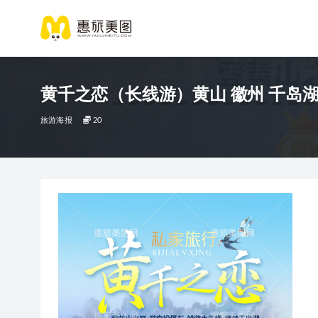
黄千之恋（长线游）黄山 徽州 千岛湖
旅游海报
20