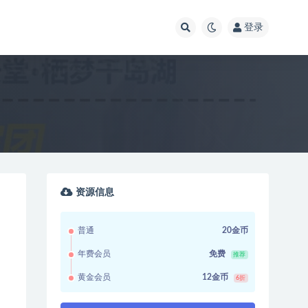
登录
资源信息
普通
20金币
年费会员
免费
推荐
黄金会员
12金币
6折