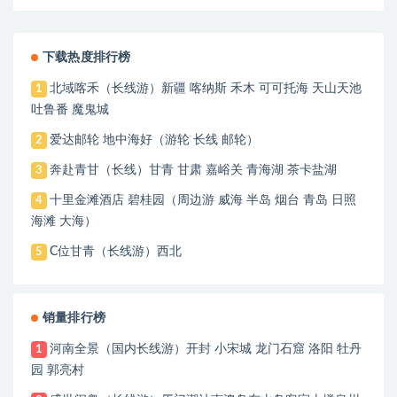
下载热度排行榜
北域喀禾（长线游）新疆 喀纳斯 禾木 可可托海 天山天池
1
吐鲁番 魔鬼城
爱达邮轮 地中海好（游轮 长线 邮轮）
2
奔赴青甘（长线）甘青 甘肃 嘉峪关 青海湖 茶卡盐湖
3
十里金滩酒店 碧桂园（周边游 威海 半岛 烟台 青岛 日照
4
海滩 大海）
C位甘青（长线游）西北
5
销量排行榜
河南全景（国内长线游）开封 小宋城 龙门石窟 洛阳 牡丹
1
园 郭亮村