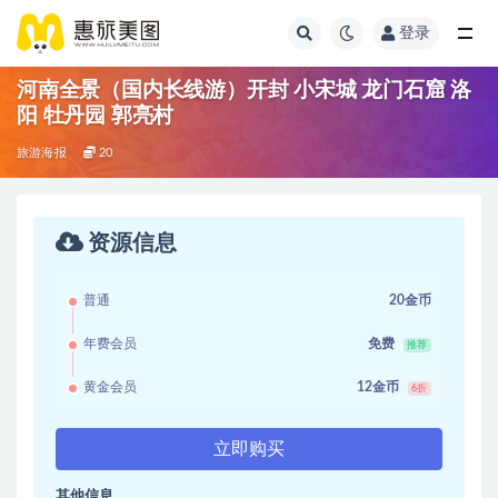
登录
河南全景（国内长线游）开封 小宋城 龙门石窟 洛
阳 牡丹园 郭亮村
旅游海报
20
资源信息
普通
20金币
年费会员
免费
推荐
黄金会员
12金币
6折
立即购买
其他信息