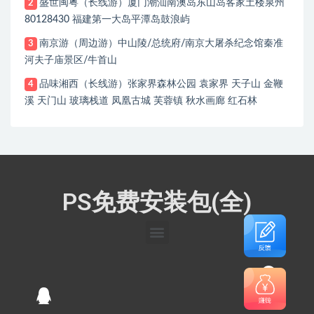
盛世闽粤（长线游）厦门潮汕南澳岛东山岛客家土楼泉州
2
80128430 福建第一大岛平潭岛鼓浪屿
南京游（周边游）中山陵/总统府/南京大屠杀纪念馆秦准
3
河夫子庙景区/牛首山
品味湘西（长线游）张家界森林公园 袁家界 天子山 金鞭
4
溪 天门山 玻璃栈道 凤凰古城 芙蓉镇 秋水画廊 红石林
PS免费安装包(全)