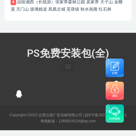
品味湘西（长线游）张家界森林公园 袁家界 天子山 金鞭
4
溪 天门山 玻璃栈道 凤凰古城 芙蓉镇 秋水画廊 红石林
PS免费安装包(全)
Copyright ©2023 合肥点视广告传媒有限公司 |
皖ICP备2023003141号-1
举报邮箱：1369834324@qq.com