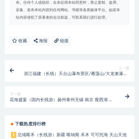
布。任何个人或组织，在未征得本站同意时，禁止复制、盗用、
采集、发布本站内容到任何网站、书籍等各类媒体平台。如若本
站内容侵犯了原著者的合法权益，可联系我们进行处理。
收藏
海报
链接
上一篇
浙江福建（长线）天台山瀑布景区/雁荡山/大龙漱瀑布/
灵峰日景/三坊七巷/林则徐纪念馆湄洲岛/妈祖宫群/鼓
浪屿/外观厦大/胡里山炮台/集美学村/环岛路/曾厝按永
定高北士楼/泰宁九龙潭/状元文化主题铜雕群/泰宁古
下一篇
城/李家岩/大金湖景区
花海盛宴（国内长线游）扬州泰州无锡 南京 瘦西湖 太
湖 拈花湾
下载热度排行榜
北域喀禾（长线游）新疆 喀纳斯 禾木 可可托海 天山天池
1