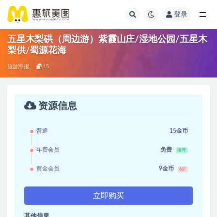
登录
五星木梨硔（周边游）紫霞山庄/湿地公园/五星木
梨供/蜀源花海
旅游海报
15
资源信息
普通
15金币
年费会员
免费
推荐
黄金会员
9金币
6折
立即购买
其他信息