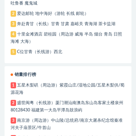
吐鲁番 魔鬼城
爱达邮轮 地中海好（游轮 长线 邮轮）
2
奔赴青甘（长线）甘青 甘肃 嘉峪关 青海湖 茶卡盐湖
3
十里金滩酒店 碧桂园（周边游 威海 半岛 烟台 青岛 日照
4
海滩 大海）
C位甘青（长线游）西北
5
销量排行榜
五星木梨硔（周边游）紫霞山庄/湿地公园/五星木梨供/蜀
1
源花海
盛世闽粤（长线游）厦门潮汕南澳岛东山岛客家土楼泉州
2
80128430 福建第一大岛平潭岛鼓浪屿
南京游（周边游）中山陵/总统府/南京大屠杀纪念馆秦准
3
河夫子庙景区/牛首山