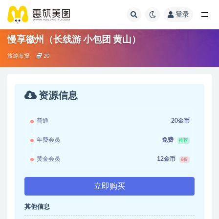
登录
慢享徽州（长线游 小包团 黄山）
旅游海报
20
资源信息
普通
20金币
年费会员
免费
推荐
黄金会员
12金币
6折
立即购买
其他信息