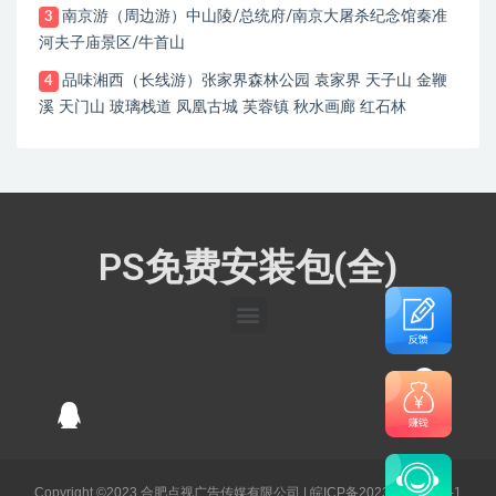
南京游（周边游）中山陵/总统府/南京大屠杀纪念馆秦准
3
河夫子庙景区/牛首山
品味湘西（长线游）张家界森林公园 袁家界 天子山 金鞭
4
溪 天门山 玻璃栈道 凤凰古城 芙蓉镇 秋水画廊 红石林
PS免费安装包(全)
Copyright ©2023 合肥点视广告传媒有限公司 |
皖ICP备2023003141号-1