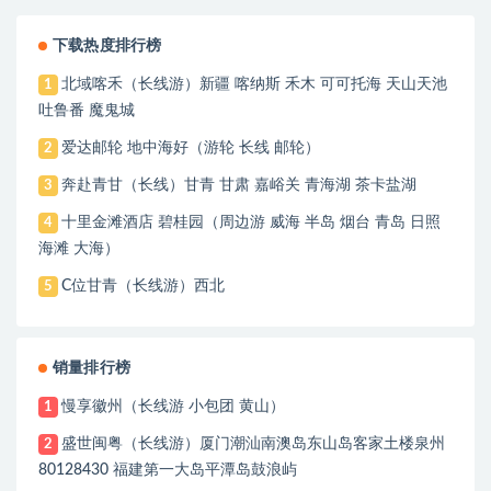
下载热度排行榜
北域喀禾（长线游）新疆 喀纳斯 禾木 可可托海 天山天池
1
吐鲁番 魔鬼城
爱达邮轮 地中海好（游轮 长线 邮轮）
2
奔赴青甘（长线）甘青 甘肃 嘉峪关 青海湖 茶卡盐湖
3
十里金滩酒店 碧桂园（周边游 威海 半岛 烟台 青岛 日照
4
海滩 大海）
C位甘青（长线游）西北
5
销量排行榜
慢享徽州（长线游 小包团 黄山）
1
盛世闽粤（长线游）厦门潮汕南澳岛东山岛客家土楼泉州
2
80128430 福建第一大岛平潭岛鼓浪屿