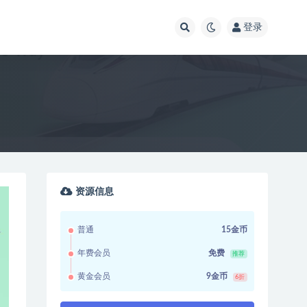
登录
资源信息
普通
15金币
年费会员
免费
推荐
黄金会员
9金币
6折