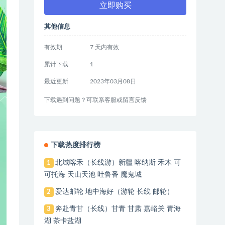
立即购买
其他信息
有效期
7 天内有效
累计下载
1
最近更新
2023年03月08日
下载遇到问题？可联系客服或留言反馈
下载热度排行榜
北域喀禾（长线游）新疆 喀纳斯 禾木 可
1
可托海 天山天池 吐鲁番 魔鬼城
爱达邮轮 地中海好（游轮 长线 邮轮）
2
奔赴青甘（长线）甘青 甘肃 嘉峪关 青海
3
湖 茶卡盐湖