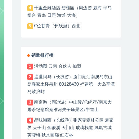
十里金滩酒店 碧桂园（周边游 威海 半岛
4
烟台 青岛 日照 海滩 大海）
C位甘青（长线游）西北
5
销量排行榜
活动图 云南 合伙人 加盟
1
盛世闽粤（长线游）厦门潮汕南澳岛东山
2
岛客家土楼泉州 80128430 福建第一大岛平潭
岛鼓浪屿
南京游（周边游）中山陵/总统府/南京大
3
屠杀纪念馆秦准河夫子庙景区/牛首山
品味湘西（长线游）张家界森林公园 袁家
4
界 天子山 金鞭溪 天门山 玻璃栈道 凤凰古城
芙蓉镇 秋水画廊 红石林