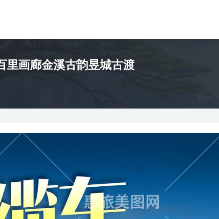
百里画廊金溪古韵昱城古渡