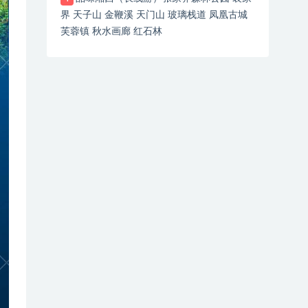
界 天子山 金鞭溪 天门山 玻璃栈道 凤凰古城
芙蓉镇 秋水画廊 红石林