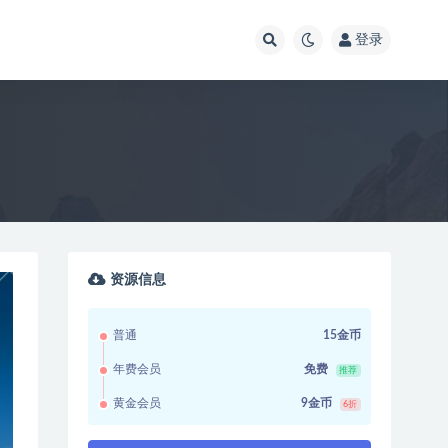
登录
资源信息
普通
15金币
年费会员
免费
推荐
黄金会员
9金币
6折