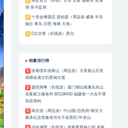
奔赴青甘（长线）甘青 甘肃 嘉峪关 青海
3
湖 茶卡盐湖
十里金滩酒店 碧桂园（周边游 威海 半岛
4
烟台 青岛 日照 海滩 大海）
C位甘青（长线游）西北
5
销量排行榜
坐着缆车游黄山（周边游）大美黄山百里
1
画廊金溪古韵昱城古渡
盛世闽粤（长线游）厦门潮汕南澳岛东山
2
岛客家土楼泉州 80128430 福建第一大岛平潭
岛鼓浪屿
南京游（周边游）中山陵/总统府/南京大
3
屠杀纪念馆秦准河夫子庙景区/牛首山
品味湘西（长线游）张家界森林公园 袁家
4