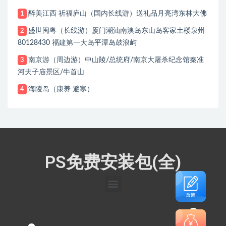
醉美江西 祈福庐山（国内长线游）送礼品月亮湾东林大佛
1
盛世闽粤（长线游）厦门潮汕南澳岛东山岛客家土楼泉州
2
80128430 福建第一大岛平潭岛鼓浪屿
南京游（周边游）中山陵/总统府/南京大屠杀纪念馆秦准
3
河夫子庙景区/牛首山
海陵岛（康养 避寒）
4
PS免费安装包(全)