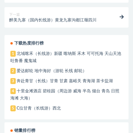
门
下一篇
醉美九寨（国内长线游）黄龙九寨沟都江堰四川
下载热度排行榜
北域喀禾（长线游）新疆 喀纳斯 禾木 可可托海 天山天池
1
吐鲁番 魔鬼城
爱达邮轮 地中海好（游轮 长线 邮轮）
2
奔赴青甘（长线）甘青 甘肃 嘉峪关 青海湖 茶卡盐湖
3
十里金滩酒店 碧桂园（周边游 威海 半岛 烟台 青岛 日照
4
海滩 大海）
C位甘青（长线游）西北
5
销量排行榜