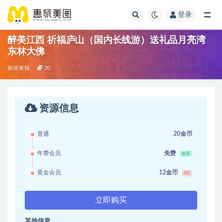
登录
醉美江西 祈福庐山（国内长线游）送礼品月亮湾
东林大佛
旅游海报
20
资源信息
普通
20金币
年费会员
免费
推荐
黄金会员
12金币
6折
立即购买
其他信息