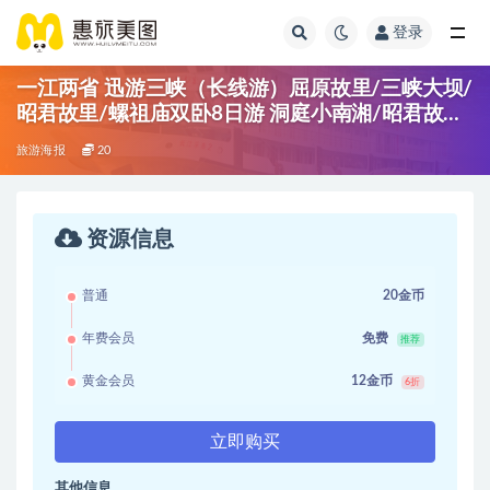
登录
一江两省 迅游三峡（长线游）屈原故里/三峡大坝/
昭君故里/螺祖庙双卧8日游 洞庭小南湘/昭君故里/
白帝城景区/神女溪/三峡大坝/屈原故里景区螺祖
旅游海报
20
风景区/楚王车马阵/荆州古城夜景/当阳关陵景区/
长振坡遗址公园
资源信息
普通
20金币
年费会员
免费
推荐
黄金会员
12金币
6折
立即购买
其他信息