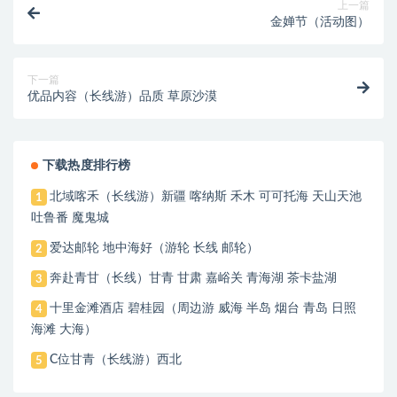
上一篇
金婵节（活动图）
下一篇
优品内容（长线游）品质 草原沙漠
下载热度排行榜
北域喀禾（长线游）新疆 喀纳斯 禾木 可可托海 天山天池
1
吐鲁番 魔鬼城
爱达邮轮 地中海好（游轮 长线 邮轮）
2
奔赴青甘（长线）甘青 甘肃 嘉峪关 青海湖 茶卡盐湖
3
十里金滩酒店 碧桂园（周边游 威海 半岛 烟台 青岛 日照
4
海滩 大海）
C位甘青（长线游）西北
5