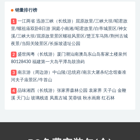
销量排行榜
一江两省 迅游三峡（长线游）屈原故里/三峡大坝/昭君故
1
里/螺祖庙双卧8日游 洞庭小南湘/昭君故里/白帝城景区/神女
溪/三峡大坝/屈原故里景区螺祖风景区/楚王车马阵/荆州古城
夜景/当阳关陵景区/长振坡遗址公园
盛世闽粤（长线游）厦门潮汕南澳岛东山岛客家土楼泉州
2
80128430 福建第一大岛平潭岛鼓浪屿
南京游（周边游）中山陵/总统府/南京大屠杀纪念馆秦准
3
河夫子庙景区/牛首山
品味湘西（长线游）张家界森林公园 袁家界 天子山 金鞭
4
溪 天门山 玻璃栈道 凤凰古城 芙蓉镇 秋水画廊 红石林