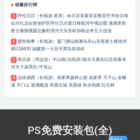
销量排行榜
呼伦贝尔（长线游 草原）哈尔滨圣索菲亚教堂齐齐哈尔海
1
拉尔扎龙自然保护区呼伦贝尔莫日格勒河中俄边疆 满洲里敖
鲁古雅驯鹿园北极村漠河大兴安岭加格达奇五大连池
盛世闽粤（长线游）厦门潮汕南澳岛东山岛客家土楼泉州
2
80128430 福建第一大岛平潭岛鼓浪屿
南京游（周边游）中山陵/总统府/南京大屠杀纪念馆秦准
3
河夫子庙景区/牛首山
品味湘西（长线游）张家界森林公园 袁家界 天子山 金鞭
4
溪 天门山 玻璃栈道 凤凰古城 芙蓉镇 秋水画廊 红石林
PS免费安装包(全)