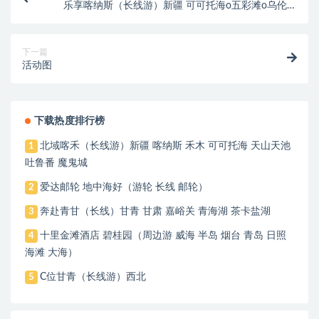
乐享喀纳斯（长线游）新疆 可可托海o五彩滩o乌伦古
湖禾木村o郡王府喀纳斯坎儿井o吐鲁番火焰山 星级诚
信民俗家访天山天池
下一篇
活动图
下载热度排行榜
北域喀禾（长线游）新疆 喀纳斯 禾木 可可托海 天山天池
1
吐鲁番 魔鬼城
爱达邮轮 地中海好（游轮 长线 邮轮）
2
奔赴青甘（长线）甘青 甘肃 嘉峪关 青海湖 茶卡盐湖
3
十里金滩酒店 碧桂园（周边游 威海 半岛 烟台 青岛 日照
4
海滩 大海）
C位甘青（长线游）西北
5