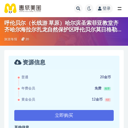
登录
呼伦贝尔（长线游 草原）哈尔滨圣索菲亚教堂齐
齐哈尔海拉尔扎龙自然保护区呼伦贝尔莫日格勒河
中俄边疆 满洲里敖鲁古雅驯鹿园北极村漠河大兴
旅游海报
20
安岭加格达奇五大连池
资源信息
普通
20金币
年费会员
免费
推荐
黄金会员
12金币
6折
立即购买
其他信息