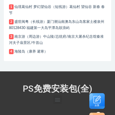
仙境葛仙村 梦幻望仙谷（短线游）葛仙村 望仙谷 新春 春
1
节
盛世闽粤（长线游）厦门潮汕南澳岛东山岛客家土楼泉州
2
80128430 福建第一大岛平潭岛鼓浪屿
南京游（周边游）中山陵/总统府/南京大屠杀纪念馆秦准
3
河夫子庙景区/牛首山
海陵岛（康养 避寒）
4
PS免费安装包(全)