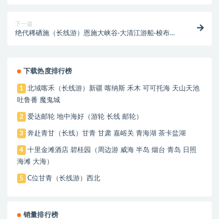
节 江西 新春 春节
下一篇
绝代稀硒施（长线游）恩施大峡谷·大清江游船·梭布址
石林·夷水侗乡女儿城
下载热度排行榜
北域喀禾（长线游）新疆 喀纳斯 禾木 可可托海 天山天池
1
吐鲁番 魔鬼城
爱达邮轮 地中海好（游轮 长线 邮轮）
2
奔赴青甘（长线）甘青 甘肃 嘉峪关 青海湖 茶卡盐湖
3
十里金滩酒店 碧桂园（周边游 威海 半岛 烟台 青岛 日照
4
海滩 大海）
C位甘青（长线游）西北
5
销量排行榜