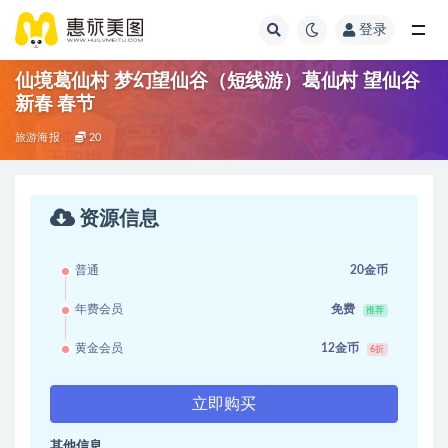
登录
仙境葛仙村 梦幻望仙谷（短线游）葛仙村 望仙谷
新春 春节
旅游海报
20
资源信息
普通
20金币
年费会员
免费
推荐
黄金会员
12金币
6折
立即购买
其他信息