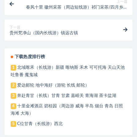
上一篇
春风十里 徽州采茶（周边短线游）祁门采茶/四月乡村
花海/明清小故宫
下一篇
贵州梵净山（国内长线游）镇远古镇
下载热度排行榜
北域喀禾（长线游）新疆 喀纳斯 禾木 可可托海 天山天池
1
吐鲁番 魔鬼城
爱达邮轮 地中海好（游轮 长线 邮轮）
2
奔赴青甘（长线）甘青 甘肃 嘉峪关 青海湖 茶卡盐湖
3
十里金滩酒店 碧桂园（周边游 威海 半岛 烟台 青岛 日照
4
海滩 大海）
C位甘青（长线游）西北
5