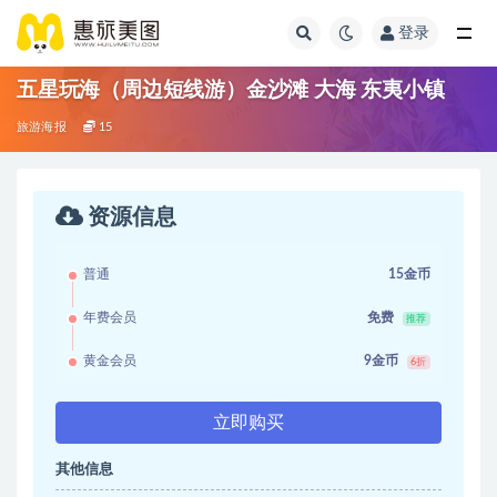
登录
五星玩海（周边短线游）金沙滩 大海 东夷小镇
旅游海报
15
资源信息
普通
15金币
年费会员
免费
推荐
黄金会员
9金币
6折
立即购买
其他信息