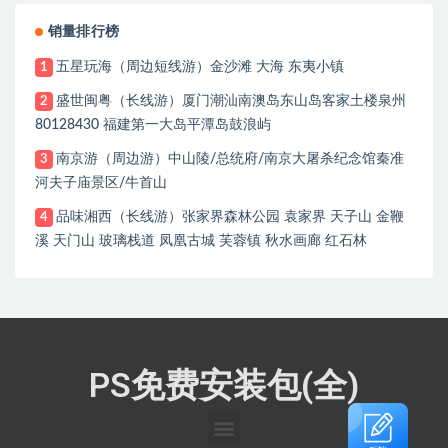
销量排行榜
五星玩海（周边短线游）金沙滩 大海 东夷小镇
1
盛世闽粤（长线游）厦门潮汕南澳岛东山岛客家土楼泉州
2
80128430 福建第一大岛平潭岛鼓浪屿
南京游（周边游）中山陵/总统府/南京大屠杀纪念馆秦准
3
河夫子庙景区/牛首山
品味湘西（长线游）张家界森林公园 袁家界 天子山 金鞭
4
溪 天门山 玻璃栈道 凤凰古城 芙蓉镇 秋水画廊 红石林
PS免费安装包(全)