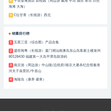
十里金滩酒店 碧桂园（周边游 威海 半岛 烟台 青岛 日照
4
海滩 大海）
C位甘青（长线游）西北
5
销量排行榜
五星三亚（综合图）产品合集
1
盛世闽粤（长线游）厦门潮汕南澳岛东山岛客家土楼泉州
2
80128430 福建第一大岛平潭岛鼓浪屿
南京游（周边游）中山陵/总统府/南京大屠杀纪念馆秦准
3
河夫子庙景区/牛首山
海陵岛（康养 避寒）
4