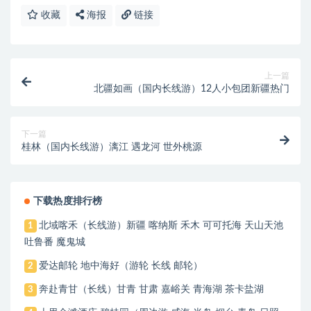
收藏
海报
链接
上一篇
北疆如画（国内长线游）12人小包团新疆热门
下一篇
桂林（国内长线游）漓江 遇龙河 世外桃源
下载热度排行榜
北域喀禾（长线游）新疆 喀纳斯 禾木 可可托海 天山天池
1
吐鲁番 魔鬼城
爱达邮轮 地中海好（游轮 长线 邮轮）
2
奔赴青甘（长线）甘青 甘肃 嘉峪关 青海湖 茶卡盐湖
3