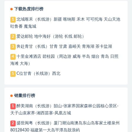
下载热度排行榜
北域喀禾（长线游）新疆 喀纳斯 禾木 可可托海 天山天池
1
吐鲁番 魔鬼城
爱达邮轮 地中海好（游轮 长线 邮轮）
2
奔赴青甘（长线）甘青 甘肃 嘉峪关 青海湖 茶卡盐湖
3
十里金滩酒店 碧桂园（周边游 威海 半岛 烟台 青岛 日照
4
海滩 大海）
C位甘青（长线游）西北
5
销量排行榜
醉美湖南（长线游）韶山-张家界国家森林公园核心景区-
1
天子山袁家界-湘西苗寨-凤凰古城
盛世闽粤（长线游）厦门潮汕南澳岛东山岛客家土楼泉州
2
80128430 福建第一大岛平潭岛鼓浪屿