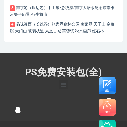
南京游（周边游）中山陵/总统府/南京大屠杀纪念馆秦准
3
河夫子庙景区/牛首山
品味湘西（长线游）张家界森林公园 袁家界 天子山 金鞭
4
溪 天门山 玻璃栈道 凤凰古城 芙蓉镇 秋水画廊 红石林
PS免费安装包(全)