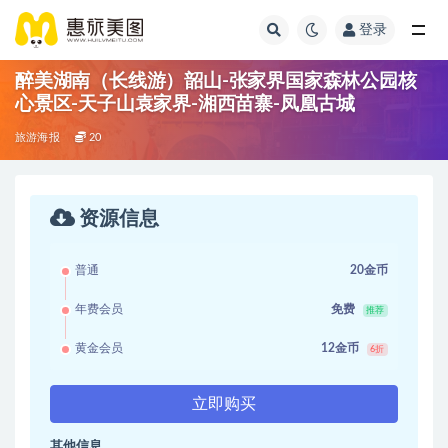
登录
醉美湖南（长线游）韶山-张家界国家森林公园核
心景区-天子山袁家界-湘西苗寨-凤凰古城
旅游海报
20
资源信息
普通
20金币
年费会员
免费
推荐
黄金会员
12金币
6折
立即购买
其他信息