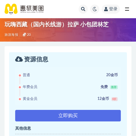
登录
玩嗨西藏（国内长线游）拉萨 小包团林芝
旅游海报
20
资源信息
普通
20金币
年费会员
免费
推荐
黄金会员
12金币
6折
立即购买
其他信息