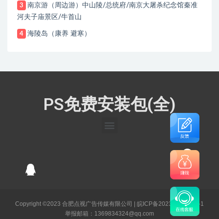
南京游（周边游）中山陵/总统府/南京大屠杀纪念馆秦准
3
河夫子庙景区/牛首山
海陵岛（康养 避寒）
4
PS免费安装包(全)
Copyright ©2023 合肥点视广告传媒有限公司 |
皖ICP备2023003141号-1
举报邮箱：1369834324@qq.com