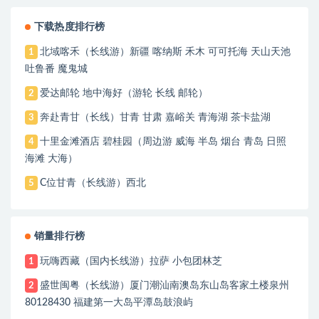
下载热度排行榜
北域喀禾（长线游）新疆 喀纳斯 禾木 可可托海 天山天池
1
吐鲁番 魔鬼城
爱达邮轮 地中海好（游轮 长线 邮轮）
2
奔赴青甘（长线）甘青 甘肃 嘉峪关 青海湖 茶卡盐湖
3
十里金滩酒店 碧桂园（周边游 威海 半岛 烟台 青岛 日照
4
海滩 大海）
C位甘青（长线游）西北
5
销量排行榜
玩嗨西藏（国内长线游）拉萨 小包团林芝
1
盛世闽粤（长线游）厦门潮汕南澳岛东山岛客家土楼泉州
2
80128430 福建第一大岛平潭岛鼓浪屿