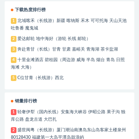
下载热度排行榜
北域喀禾（长线游）新疆 喀纳斯 禾木 可可托海 天山天池
1
吐鲁番 魔鬼城
爱达邮轮 地中海好（游轮 长线 邮轮）
2
奔赴青甘（长线）甘青 甘肃 嘉峪关 青海湖 茶卡盐湖
3
十里金滩酒店 碧桂园（周边游 威海 半岛 烟台 青岛 日照
4
海滩 大海）
C位甘青（长线游）西北
5
销量排行榜
轻奢伊犁（国内长线）安集海大峡谷 伊昭公路 果子沟 独
1
库公路 盘龙古道 大巴扎
盛世闽粤（长线游）厦门潮汕南澳岛东山岛客家土楼泉州
2
80128430 福建第一大岛平潭岛鼓浪屿