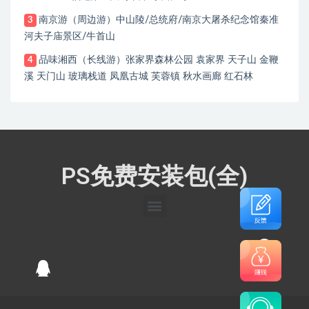
南京游（周边游）中山陵/总统府/南京大屠杀纪念馆秦准
3
河夫子庙景区/牛首山
品味湘西（长线游）张家界森林公园 袁家界 天子山 金鞭
4
溪 天门山 玻璃栈道 凤凰古城 芙蓉镇 秋水画廊 红石林
PS免费安装包(全)