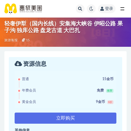
登录
轻奢伊犁（国内长线）安集海大峡谷 伊昭公路 果
子沟 独库公路 盘龙古道 大巴扎
旅游海报
15
资源信息
普通
15金币
年费会员
免费
推荐
黄金会员
9金币
6折
立即购买
其他信息