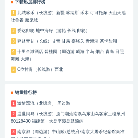
世界
下载热度排行榜
北域喀禾（长线游）新疆 喀纳斯 禾木 可可托海 天山天池
1
吐鲁番 魔鬼城
爱达邮轮 地中海好（游轮 长线 邮轮）
2
奔赴青甘（长线）甘青 甘肃 嘉峪关 青海湖 茶卡盐湖
3
十里金滩酒店 碧桂园（周边游 威海 半岛 烟台 青岛 日照
4
海滩 大海）
C位甘青（长线游）西北
5
销量排行榜
激情漂流（龙啸岩） 周边游
1
盛世闽粤（长线游）厦门潮汕南澳岛东山岛客家土楼泉州
2
80128430 福建第一大岛平潭岛鼓浪屿
南京游（周边游）中山陵/总统府/南京大屠杀纪念馆秦准
3