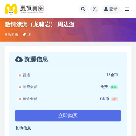
登录
激情漂流（龙啸岩） 周边游
旅游海报
15
资源信息
普通
15金币
年费会员
免费
推荐
黄金会员
9金币
6折
立即购买
其他信息