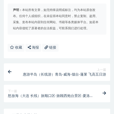
声明：
本站所有文章，如无特殊说明或标注，均为本站原创发
布。任何个人或组织，在未征得本站同意时，禁止复制、盗用、
采集、发布本站内容到任何网站、书籍等各类媒体平台。如若本
站内容侵犯了原著者的合法权益，可联系我们进行处理。
收藏
海报
链接
上一篇
惠游半岛（长线游）青岛-威海-烟台-蓬莱 飞高五日游
下一篇
怒放海（大连 长线）旅顺口区-旅顾西炮台景区-夏洛特
烦恼拍摄地博物苑景区-浪湿楼花大道 大帆船海上戏海
鸿喂海鸥-海洋牧场跨海大桥-早海广场-滨海路 海之的
公园:渔人码头东方威尼斯水城-俄罗斯一条街-圣亚海洋