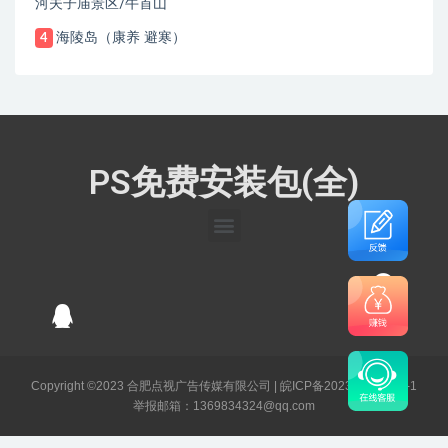
河夫子庙景区/牛首山
海陵岛（康养 避寒）
4
PS免费安装包(全)
Copyright ©2023 合肥点视广告传媒有限公司 |
皖ICP备2023003141号-1
举报邮箱：1369834324@qq.com