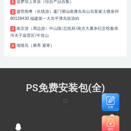
追梦坝上草原（综合产品合集）
1
盛世闽粤（长线游）厦门潮汕南澳岛东山岛客家土楼泉州
2
80128430 福建第一大岛平潭岛鼓浪屿
南京游（周边游）中山陵/总统府/南京大屠杀纪念馆秦准
3
河夫子庙景区/牛首山
海陵岛（康养 避寒）
4
PS免费安装包(全)