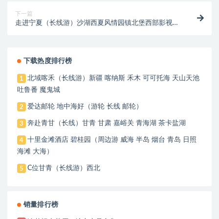
下一篇
走进宁夏（长线游）沙湖西夏风情园镇北堡西部影视城
沙坡头通湖草原
下载热度排行榜
北域喀禾（长线游）新疆 喀纳斯 禾木 可可托海 天山天池
1
吐鲁番 魔鬼城
爱达邮轮 地中海好（游轮 长线 邮轮）
2
奔赴青甘（长线）甘青 甘肃 嘉峪关 青海湖 茶卡盐湖
3
十里金滩酒店 碧桂园（周边游 威海 半岛 烟台 青岛 日照
4
海滩 大海）
C位甘青（长线游）西北
5
销量排行榜