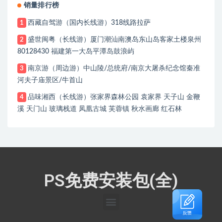
销量排行榜
西藏自驾游（国内长线游）318线路拉萨
1
盛世闽粤（长线游）厦门潮汕南澳岛东山岛客家土楼泉州
2
80128430 福建第一大岛平潭岛鼓浪屿
南京游（周边游）中山陵/总统府/南京大屠杀纪念馆秦准
3
河夫子庙景区/牛首山
品味湘西（长线游）张家界森林公园 袁家界 天子山 金鞭
4
溪 天门山 玻璃栈道 凤凰古城 芙蓉镇 秋水画廊 红石林
PS免费安装包(全)