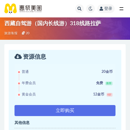
登录
西藏自驾游（国内长线游）318线路拉萨
旅游海报
20
资源信息
普通
20金币
年费会员
免费
推荐
黄金会员
12金币
6折
立即购买
其他信息