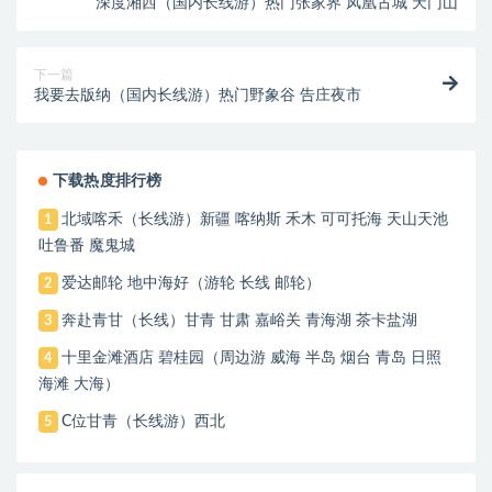
深度湘西（国内长线游）热门张家界 凤凰古城 天门山
下一篇
我要去版纳（国内长线游）热门野象谷 告庄夜市
下载热度排行榜
北域喀禾（长线游）新疆 喀纳斯 禾木 可可托海 天山天池
1
吐鲁番 魔鬼城
爱达邮轮 地中海好（游轮 长线 邮轮）
2
奔赴青甘（长线）甘青 甘肃 嘉峪关 青海湖 茶卡盐湖
3
十里金滩酒店 碧桂园（周边游 威海 半岛 烟台 青岛 日照
4
海滩 大海）
C位甘青（长线游）西北
5