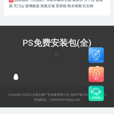
品味湘西（长线游）张家界森林公园 袁家界 天子山 金鞭
4
溪 天门山 玻璃栈道 凤凰古城 芙蓉镇 秋水画廊 红石林
PS免费安装包(全)
Copyright ©2023 合肥点视广告传媒有限公司 |
皖ICP备2023003141号-1
举报邮箱：1369834324@qq.com