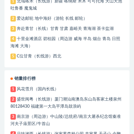
北域喀禾（长线游）新疆 喀纳斯 禾木 可可托海 天山天池
1
吐鲁番 魔鬼城
爱达邮轮 地中海好（游轮 长线 邮轮）
2
奔赴青甘（长线）甘青 甘肃 嘉峪关 青海湖 茶卡盐湖
3
十里金滩酒店 碧桂园（周边游 威海 半岛 烟台 青岛 日照
4
海滩 大海）
C位甘青（长线游）西北
5
销量排行榜
风花雪月（国内长线）
1
盛世闽粤（长线游）厦门潮汕南澳岛东山岛客家土楼泉州
2
80128430 福建第一大岛平潭岛鼓浪屿
南京游（周边游）中山陵/总统府/南京大屠杀纪念馆秦准
3
河夫子庙景区/牛首山