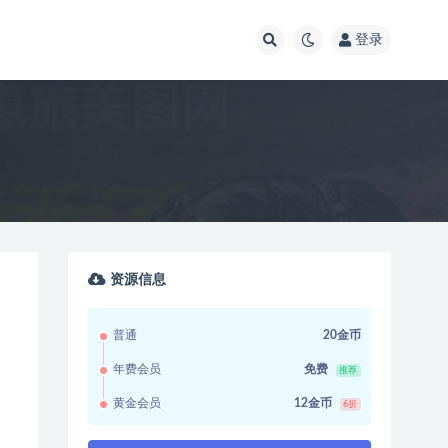
登录
资源信息
普通
20金币
年费会员
免费
推荐
黄金会员
12金币
6折