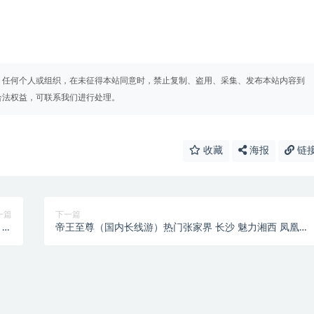
。任何个人或组织，在未征得本站同意时，禁止复制、盗用、采集、发布本站内容到
合法权益，可联系我们进行处理。
收藏
海报
链
一篇
下一篇
 高
帝王至尊（国内长线游）热门张家界 长沙 魅力湘西 凤凰古
椅岭
城 天门山