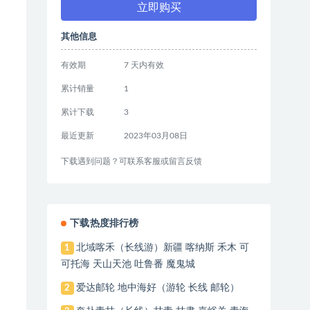
立即购买
其他信息
有效期
7 天内有效
累计销量
1
累计下载
3
最近更新
2023年03月08日
下载遇到问题？可联系客服或留言反馈
下载热度排行榜
北域喀禾（长线游）新疆 喀纳斯 禾木 可
1
可托海 天山天池 吐鲁番 魔鬼城
爱达邮轮 地中海好（游轮 长线 邮轮）
2