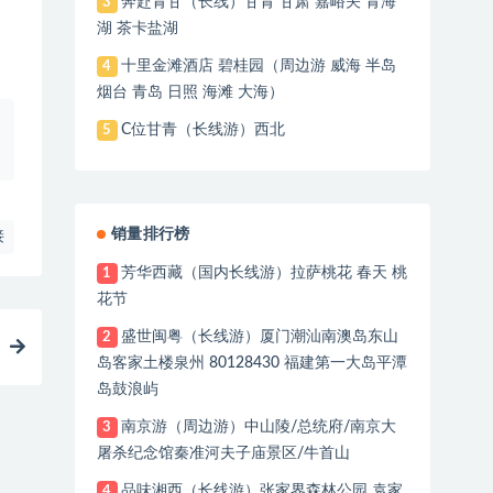
奔赴青甘（长线）甘青 甘肃 嘉峪关 青海
3
湖 茶卡盐湖
十里金滩酒店 碧桂园（周边游 威海 半岛
4
烟台 青岛 日照 海滩 大海）
C位甘青（长线游）西北
5
销量排行榜
接
芳华西藏（国内长线游）拉萨桃花 春天 桃
1
花节
盛世闽粤（长线游）厦门潮汕南澳岛东山
2
岛客家土楼泉州 80128430 福建第一大岛平潭
岛鼓浪屿
南京游（周边游）中山陵/总统府/南京大
3
屠杀纪念馆秦准河夫子庙景区/牛首山
品味湘西（长线游）张家界森林公园 袁家
4