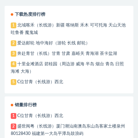
下载热度排行榜
北域喀禾（长线游）新疆 喀纳斯 禾木 可可托海 天山天池
1
吐鲁番 魔鬼城
爱达邮轮 地中海好（游轮 长线 邮轮）
2
奔赴青甘（长线）甘青 甘肃 嘉峪关 青海湖 茶卡盐湖
3
十里金滩酒店 碧桂园（周边游 威海 半岛 烟台 青岛 日照
4
海滩 大海）
C位甘青（长线游）西北
5
销量排行榜
C位甘青（长线游）西北
1
盛世闽粤（长线游）厦门潮汕南澳岛东山岛客家土楼泉州
2
80128430 福建第一大岛平潭岛鼓浪屿