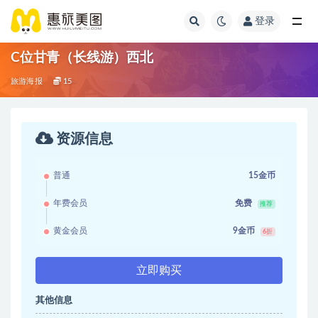
登录
C位甘青（长线游）西北
旅游海报
15
资源信息
普通
15金币
年费会员
免费
推荐
黄金会员
9金币
6折
立即购买
其他信息