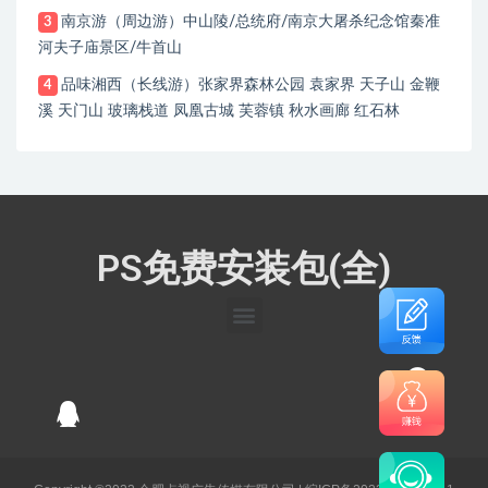
南京游（周边游）中山陵/总统府/南京大屠杀纪念馆秦准
3
河夫子庙景区/牛首山
品味湘西（长线游）张家界森林公园 袁家界 天子山 金鞭
4
溪 天门山 玻璃栈道 凤凰古城 芙蓉镇 秋水画廊 红石林
PS免费安装包(全)