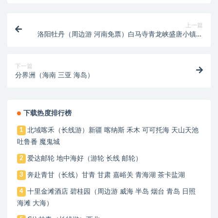
上一篇
洛阳牡丹（周边游 河南免票）白马寺青龙峡盛唐小镇龙
门石窟太行石村神州牡丹园夜游云台山太行连翘节爱情
1号公路中原第一大峡谷
下一篇
分界洲（海南 三亚 海岛）
下载热度排行榜
北域喀禾（长线游）新疆 喀纳斯 禾木 可可托海 天山天池
1
吐鲁番 魔鬼城
爱达邮轮 地中海好（游轮 长线 邮轮）
2
奔赴青甘（长线）甘青 甘肃 嘉峪关 青海湖 茶卡盐湖
3
十里金滩酒店 碧桂园（周边游 威海 半岛 烟台 青岛 日照
4
海滩 大海）