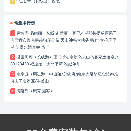
C位甘青（长线游）西北
5
销量排行榜
穿独库 品南疆（长线游 新疆）赛里术湖那拉提草原果子
1
沟巴音布鲁克穿越独库公路 天山神秘大峡谷 喀什-卡拉库里
湖!艾提尔清真寺 热门
盛世闽粤（长线游）厦门潮汕南澳岛东山岛客家土楼泉州
2
80128430 福建第一大岛平潭岛鼓浪屿
南京游（周边游）中山陵/总统府/南京大屠杀纪念馆秦准
3
河夫子庙景区/牛首山
海陵岛（康养 避寒）
4