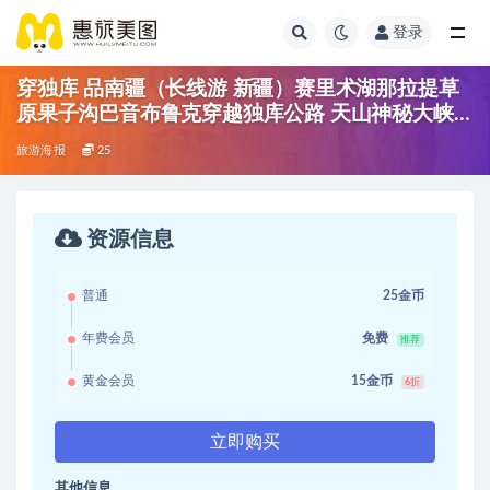
登录
穿独库 品南疆（长线游 新疆）赛里术湖那拉提草
原果子沟巴音布鲁克穿越独库公路 天山神秘大峡
谷 喀什-卡拉库里湖!艾提尔清真寺 热门
旅游海报
25
资源信息
普通
25金币
年费会员
免费
推荐
黄金会员
15金币
6折
立即购买
其他信息